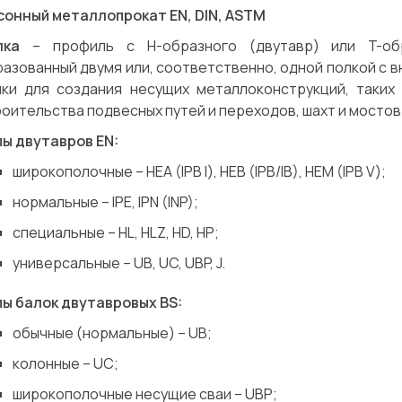
сонный металлопрокат EN, DIN, ASTM
лка
– профиль с H-образного (двутавр) или T-обр
азованный двумя или, соответственно, одной полкой с 
лки для создания несущих металлоконструкций, таких 
оительства подвесных путей и переходов, шахт и мостов
пы двутавров EN:
широкополочные – HEA (IPB I), HEB (IPB/IB), HEM (IPB V);
нормальные – IPE, IPN (INP);
специальные – HL, HLZ, HD, HP;
универсальные – UB, UC, UBP, J.
пы балок двутавровых BS:
обычные (нормальные) – UB;
колонные – UC;
Сварка
Механическая обработка
широкополочные несущие сваи – UBP;