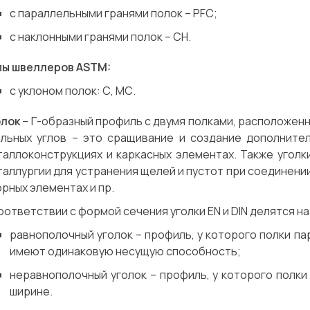
с параллельными гранями полок – PFC;
с наклонными гранями полок – CH.
пы швеллеров ASTM:
с уклоном полок: С, МС.
олок
– Г-образный профиль с двумя полками, расположен
альных углов – это сращивание и создание дополните
таллоконструкциях и каркасных элементах. Также уголк
аллургии для устранения щелей и пустот при соединении
рных элементах и пр.
оответствии с формой сечения уголки EN и DIN делятся на
равнополочный уголок – профиль, у которого полки па
имеют одинаковую несущую способность;
неравнополочный уголок – профиль, у которого полки 
ширине.