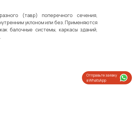
азного (тавр) поперечного сечения,
внутренним уклоном или без. Применяются
как балочные системы, каркасы зданий,
.
Отправьте заявку
в WhatsApp
Испытания/Сертификация
Доставка