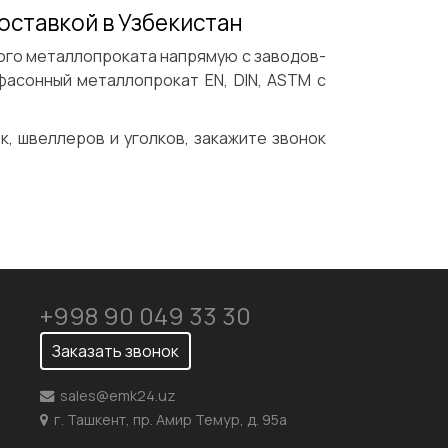
доставкой в Узбекистан
ого металлопроката напрямую с заводов-
фасонный металлопрокат EN, DIN, ASTM с
к, швеллеров и уголков, закажите звонок
+998 90 049 33 30
Заказать звонок
sales@emk24.uz
г. Ташкент, пр. Амир Темур, д. 95а