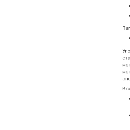
Ти
Уг
ст
ме
мет
опо
В с