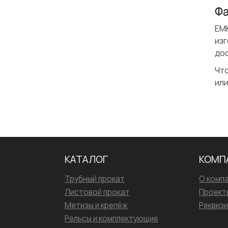
Фа
ЕМ
изг
дос
Что
или
КАТАЛОГ
КОМП
Трубный прокат
О комп
Листовой прокат
Проект
Метизы и крепёж
Реквиз
Рельсы и комплектующие