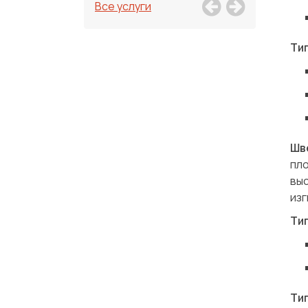
Все услуги
Ти
Шв
пл
вы
изг
Ти
Ти