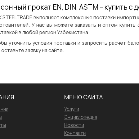
сонный прокат EN, DIN, ASTM – купить с 
К STEELTRADE выполняет комплексные поставки импортн
отовителей. У нас вы можете заказать и оптом купить 
тавкой в любой регион Узбекистана.
бы уточнить условия поставки и запросить расчет бало
 оставьте заявку на сайте.
АНИЯ
МЕНЮ САЙТА
ании
Услуги
ы
Энциклопедия
иты
Новости
Контакты