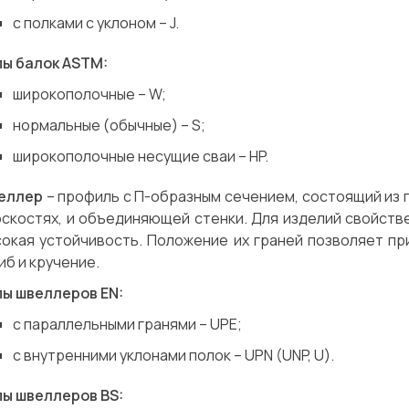
с полками с уклоном – J.
пы балок ASTM:
широкополочные – W;
нормальные (обычные) – S;
широкополочные несущие сваи – HP.
еллер
– профиль с П-образным сечением, состоящий из 
оскостях, и объединяющей стенки. Для изделий свойст
сокая устойчивость. Положение их граней позволяет пр
иб и кручение.
пы швеллеров EN:
с параллельными гранями – UPE;
с внутренними уклонами полок – UPN (UNP, U).
пы швеллеров BS: