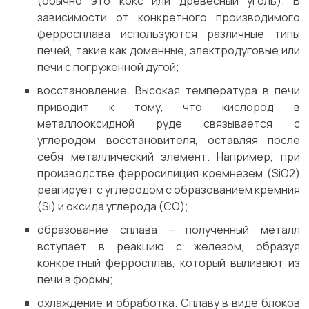
(обычно это кокс или древесный уголь). В
зависимости от конкретного производимого
ферросплава используются различные типы
печей, такие как доменные, электродуговые или
печи с погруженной дугой;
восстановление. Высокая температура в печи
приводит к тому, что кислород в
металлооксидной руде связывается с
углеродом восстановителя, оставляя после
себя металлический элемент. Например, при
производстве ферросилиция кремнезем (SiO2)
реагирует с углеродом с образованием кремния
(Si) и оксида углерода (CO);
образование сплава – полученный металл
вступает в реакцию с железом, образуя
конкретный ферросплав, который выливают из
печи в формы;
охлаждение и обработка. Сплаву в виде блоков