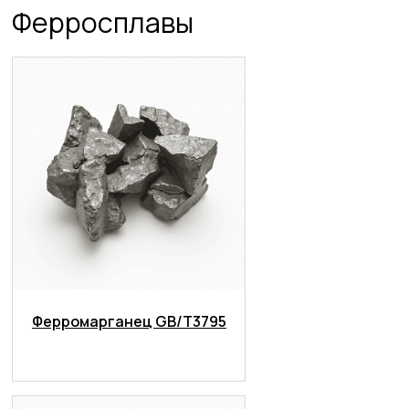
Ферросплавы
Ферромарганец GB/T3795