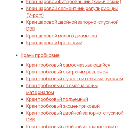
Кран шаровой футерованный (химический)
Кран шаровой сегментный регулирующий
(V-port)
Кран шаровой двойной запорно-спускной
DBB
Кран шаровой малого диаметра
Кран шаровой бронзовый
Краны пробковые
Кран пробковый самосмазывающийся
Кран пробковый с верхним разъемом
Кран пробковый с уплотнительным рукавом
Кран пробковый со смягчающим
материалом
Кран пробковый подъемный
Кран пробковый эксцентриковый
Кран пробковый двойной запорно-спускной
DBB
Кран пробковый двойной изоляционный с