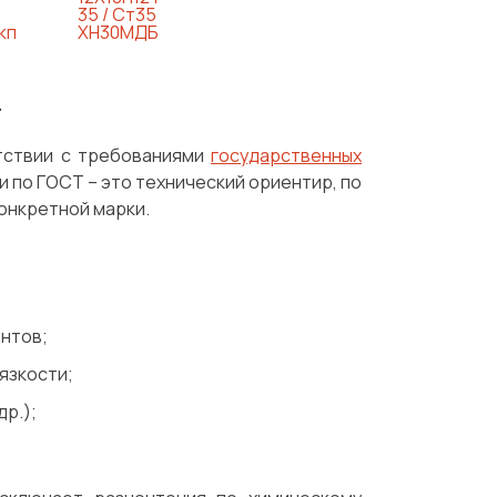
35 / Ст35
кп
ХН30МДБ
Т
тствии с требованиями
государственных
 по ГОСТ – это технический ориентир, по
онкретной марки.
нтов;
язкости;
др.);