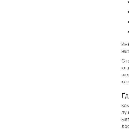
Им
нап
Ст
кл
за
кон
Гд
Ко
лу
мет
до