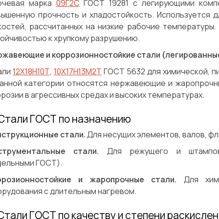
ючевая марка
09Г2С
ГОСТ 19281 с легирующими комп
вышенную прочность и хладостойкость. Используется д
костей, рассчитанных на низкие рабочие температуры
ойчивостью к хрупкому разрушению.
ржавеющие и коррозионностойкие стали (легированны
али
12Х18Н10Т
,
10Х17Н13М2Т
ГОСТ 5632 для химической, п
данной категории относятся нержавеющие и жаропрочн
розии в агрессивных средах и высоких температурах.
 Стали ГОСТ по назначению
нструкционные стали.
Для несущих элементов, валов, фл
струментальные стали.
Для режущего и штампово
дельными ГОСТ).
ррозионностойкие и жаропрочные стали.
Для хим
орудования с длительным нагревом.
 Стали ГОСТ по качеству и степени раскислен