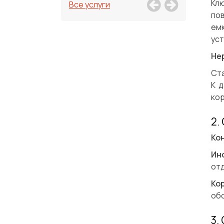
Кл
Все услуги
по
ем
уст
Не
Ст
К 
кор
2.
Ко
Ин
от
Ко
об
3.