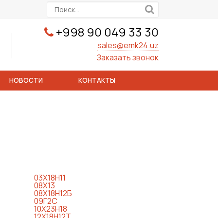
+998 90 049 33 30
sales@emk24.uz
Заказать звонок
НОВОСТИ
КОНТАКТЫ
03Х18Н11
08Х13
08Х18Н12Б
09Г2С
10Х23Н18
12Х18Н12Т