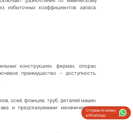
сключает разночтения по химическому
без избыточных коэффициентов запаса,
ьных конструкциях, фермах, опорах,
лючевое преимущество – доступность,
.
лов, осей, фланцев, труб, деталей машин.
ава и предсказуемыми механическими
Отправьте заявку
в WhatsApp
Испытания/Сертификация
Доставка