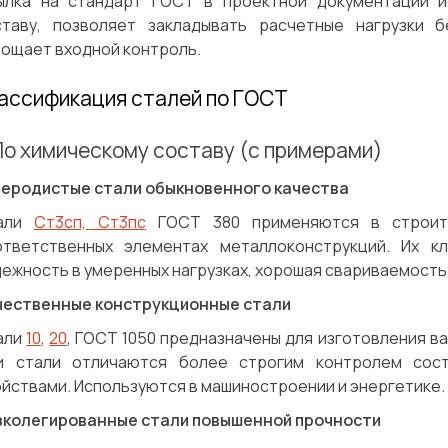
ылка на стандарт ГОСТ в проектной документации и
ставу, позволяет закладывать расчетные нагрузки 
рощает входной контроль.
ассификация сталей по ГОСТ
 По химическому составу (с примерами)
леродистые стали обыкновенного качества
али
Ст3сп, Ст3пс
ГОСТ 380 применяются в строител
ответственных элементах металлоконструкций. Их к
ежность в умеренных нагрузках, хорошая свариваемость
чественные конструкционные стали
али
10
,
20
, ГОСТ 1050 предназначены для изготовления ва
и стали отличаются более строгим контролем сост
йствами. Используются в машиностроении и энергетике.
Сварка
Механическая обработка
зколегированные стали повышенной прочности