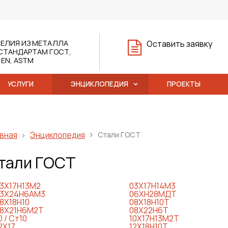
ЕЛИЯ ИЗ МЕТАЛЛА
Оставить заявку
СТАНДАРТАМ ГОСТ,
, EN, ASTM
УСЛУГИ
ЭНЦИКЛОПЕДИЯ
ПРОЕКТЫ
вная
Энциклопедия
Стали ГОСТ
тали ГОСТ
3Х17Н13М2
03Х17Н14М3
3Х24Н6АМ3
06ХН28МДТ
8Х18Н10
08Х18Н10Т
8Х21Н6М2Т
08Х22Н6Т
0 / Ст10
10Х17Н13М2Т
2Х17
12Х18Н10Т