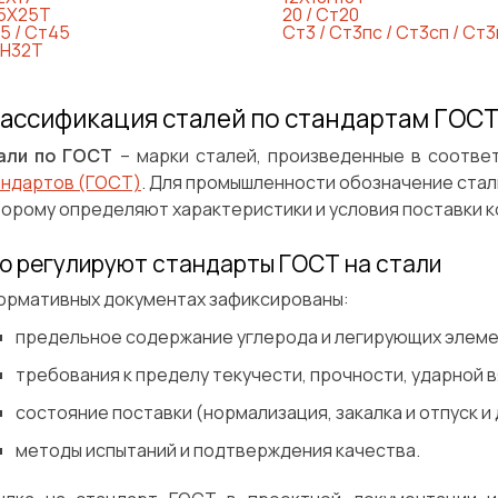
5Х25Т
20 / Ст20
5 / Ст45
Ст3 / Ст3пс / Ст3сп / Ст3
Н32Т
ассификация сталей по стандартам ГОС
али по ГОСТ
– марки сталей, произведенные в соотве
андартов (ГОСТ)
. Для промышленности обозначение стали
орому определяют характеристики и условия поставки к
о регулируют стандарты ГОСТ на стали
нормативных документах зафиксированы:
предельное содержание углерода и легирующих элеме
требования к пределу текучести, прочности, ударной в
состояние поставки (нормализация, закалка и отпуск и 
методы испытаний и подтверждения качества.