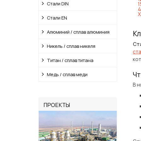
Стали DIN
1
4
Х
Стали EN
Алюминий / сплав алюминия
Кл
Ст
Никель / сплав никеля
ст
кот
Титан / сплав титана
Чт
Медь / сплав меди
В 
ПРОЕКТЫ