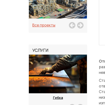
Все проекты
УСЛУГИ
От
ра
не
Ст
от
Ст
низ
зка
Гибка
изг