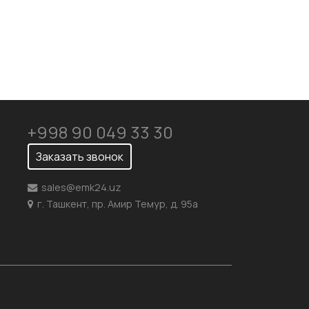
+998 90 049 33 30
Заказать звонок
sales@emk24.uz
г. Ташкент, пр. Амир Темур, д. 95а