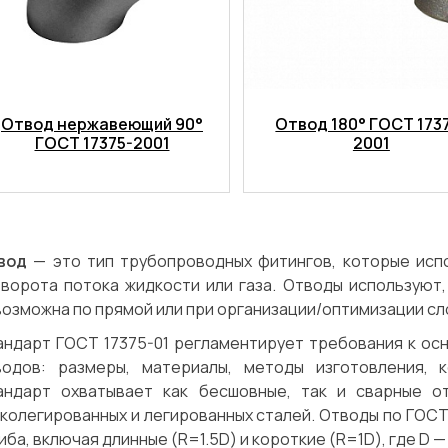
Отвод нержавеющий 90°
Отвод 180° ГОСТ 173
ГОСТ 17375-2001
2001
вод
— это тип трубопроводных фитингов, которые исп
зворота потока жидкости или газа. Отводы используют
возможна по прямой или при организации/оптимизации с
андарт ГОСТ 17375-01 регламентирует требования к ос
водов: размеры, материалы, методы изготовления, к
андарт охватывает как бесшовные, так и сварные от
колегированных и легированных сталей. Отводы по ГОСТ
Сварка
Механическая обработка
иба, включая длинные (R=1.5D) и короткие (R=1D), где D