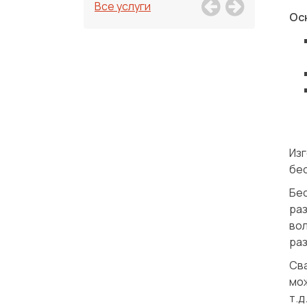
Все услуги
Осн
Изг
бе
Бе
ра
во
раз
Сва
мо
т.д