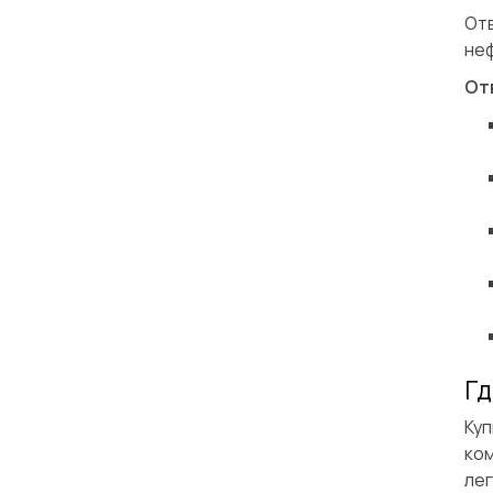
Отв
неф
От
Гд
Ку
ко
ле