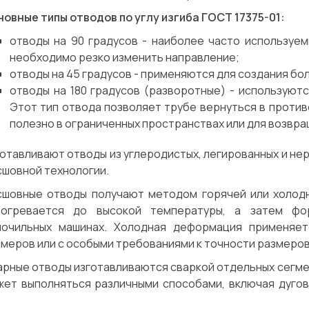
овные типы отводов по углу изгиба ГОСТ 17375-01:
отводы на 90 градусов - наиболее часто используем
необходимо резко изменить направление;
отводы на 45 градусов - применяются для создания бо
отводы на 180 градусов (разворотные) - используют
Этот тип отвода позволяет трубе вернуться в проти
полезно в ограниченных пространствах или для возвра
отавливают отводы из углеродистых, легированных и не
сшовной технологии.
сшовные отводы получают методом горячей или холодн
зогревается до высокой температуры, а затем фо
лочильных машинах. Холодная деформация применяет
меров или с особыми требованиями к точности размеров
рные отводы изготавливаются сваркой отдельных сегмен
жет выполняться различными способами, включая дугов
.