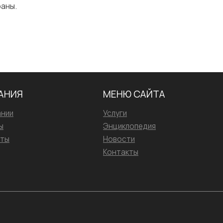
аны.
АНИЯ
МЕНЮ САЙТА
ании
Услуги
ы
Энциклопедия
иты
Новости
Контакты