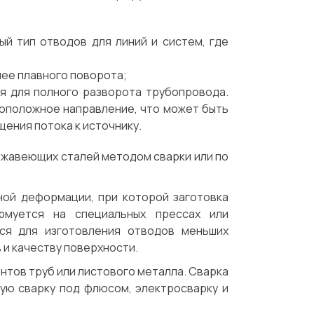
ый тип отводов для линий и систем, где
лее плавного поворота;
ся для полного разворота трубопровода.
воположное направление, что может быть
щения потока к источнику.
ржавеющих сталей методом сварки или по
ой деформации, при которой заготовка
рмуется на специальных прессах или
ся для изготовления отводов меньших
 и качеству поверхности.
тов труб или листового металла. Сварка
ую сварку под флюсом, электросварку и