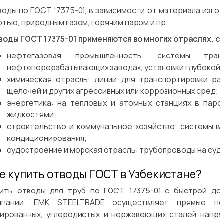
оды по ГОСТ 17375-01, в зависимости от материала изго
тью, природным газом, горячим паром и пр.
воды ГОСТ 17375-01 применяются во многих отраслях, 
нефтегазовая промышленность: системы т
нефтеперерабатывающих заводах, установки глубокой
химическая отрасль: линии для транспортировки ра
щелочей и других агрессивных или коррозионных сред;
энергетика: на тепловых и атомных станциях в пар
жидкостями;
строительство и коммунальное хозяйство: системы в
кондиционирования;
судостроение и морская отрасль: трубопроводы на суд
е купить отводы ГОСТ в Узбекистане?
пить отводы для труб по ГОСТ 17375-01 с быстрой д
мпании. EMK STEELTRADE осуществляет прямые п
гированных, углеродистых и нержавеющих сталей напр