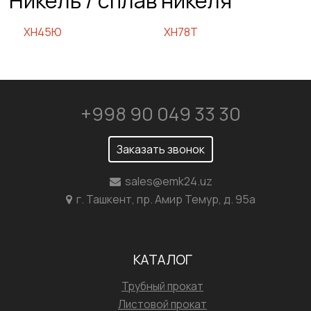
Никель / сплав никеля
ХН45Ю
ХН78Т
+998 90 049 33 30
Заказать звонок
sales@emk24.uz
г. Ташкент, пр. Амир Темур, д. 95а
КАТАЛОГ
Трубный прокат
Листовой прокат