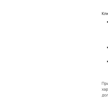
Кл
Пр
ха
до