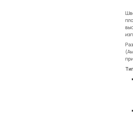
Шве
пл
вы
изг
Ра
(А
при
Ти