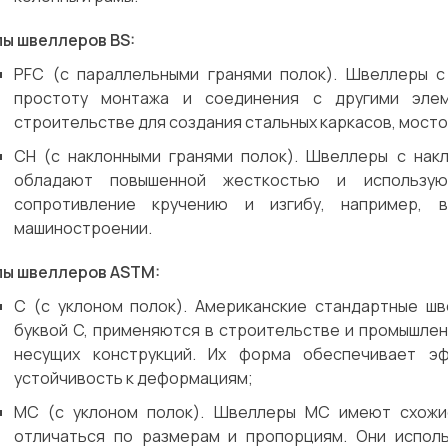
пы швеллеров BS:
PFC (с параллельными гранями полок). Швеллеры 
простоту монтажа и соединения с другими эле
строительстве для создания стальных каркасов, мосто
CH (с наклонными гранями полок). Швеллеры с нак
обладают повышенной жесткостью и использую
сопротивление кручению и изгибу, например, 
машиностроении.
пы швеллеров ASTM:
C (с уклоном полок). Американские стандартные ш
буквой C, применяются в строительстве и промышленн
несущих конструкций. Их форма обеспечивает эф
устойчивость к деформациям;
MC (с уклоном полок). Швеллеры MC имеют схожие
отличаться по размерам и пропорциям. Они исполь