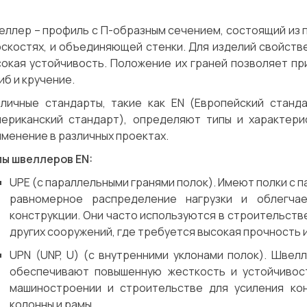
ллер – профиль с П-образным сечением, состоящий из п
оскостях, и объединяющей стенки. Для изделий свойст
сокая устойчивость. Положение их граней позволяет пр
иб и кручение.
зличные стандарты, такие как EN (Европейский станд
мериканский стандарт), определяют типы и характери
менение в различных проектах.
пы швеллеров EN:
UPE (с параллельными гранями полок). Имеют полки с 
равномерное распределение нагрузки и облегча
конструкции. Они часто используются в строительстве
других сооружений, где требуется высокая прочность 
UPN (UNP, U) (с внутренними уклонами полок). Швел
обеспечивают повышенную жесткость и устойчивос
машиностроении и строительстве для усиления кон
колонны и рамы.