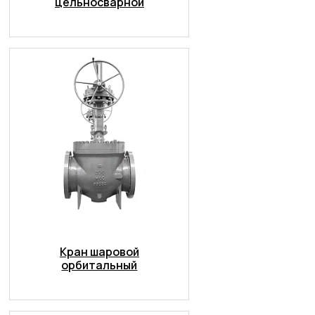
цельносварной
Кран шаровой
орбитальный