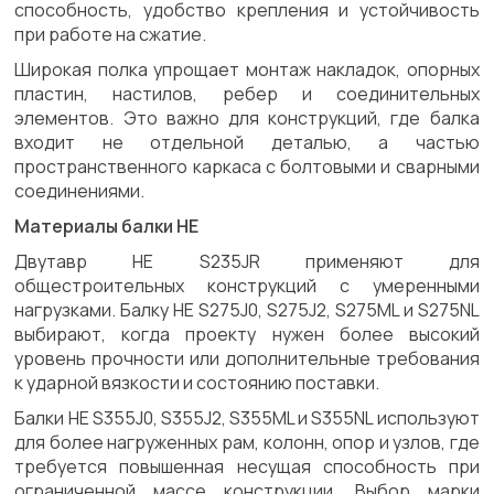
способность, удобство крепления и устойчивость
при работе на сжатие.
Широкая полка упрощает монтаж накладок, опорных
пластин, настилов, ребер и соединительных
элементов. Это важно для конструкций, где балка
входит не отдельной деталью, а частью
пространственного каркаса с болтовыми и сварными
соединениями.
Материалы балки HE
Двутавр HE S235JR применяют для
общестроительных конструкций с умеренными
нагрузками. Балку HE S275J0, S275J2, S275ML и S275NL
выбирают, когда проекту нужен более высокий
уровень прочности или дополнительные требования
к ударной вязкости и состоянию поставки.
Балки HE S355J0, S355J2, S355ML и S355NL используют
для более нагруженных рам, колонн, опор и узлов, где
требуется повышенная несущая способность при
ограниченной массе конструкции. Выбор марки