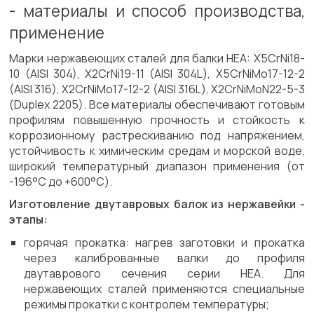
- материалы и способ производства,
применение
Марки нержавеющих сталей для балки HEA: X5CrNi18-
10 (AISI 304), X2CrNi19-11 (AISI 304L), X5CrNiMo17-12-2
(AISI 316), X2CrNiMo17-12-2 (AISI 316L), X2CrNiMoN22-5-3
(Duplex 2205). Все материалы обеспечивают готовым
профилям повышенную прочность и стойкость к
коррозионному растрескиванию под напряжением,
устойчивость к химическим средам и морской воде,
широкий температурный диапазон применения (от
-196°C до +600°C).
Изготовление двутавровых балок из нержавейки -
этапы:
горячая прокатка: нагрев заготовки и прокатка
через калиброванные валки до профиля
двутаврового сечения серии HEA. Для
нержавеющих сталей применяются специальные
режимы прокатки с контролем температуры;