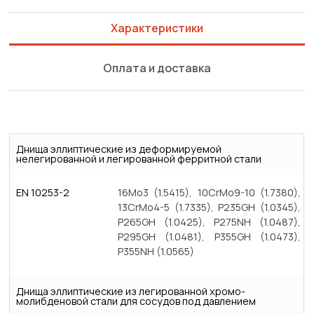
Характеристики
Оплата и доставка
Днища эллиптические из деформируемой
нелегированной и легированной ферритной стали
EN 10253-2
16Mo3 (1.5415), 10CrMo9-10 (1.7380),
13CrMo4-5 (1.7335), P235GH (1.0345),
P265GH (1.0425), P275NH (1.0487),
P295GH (1.0481), P355GH (1.0473),
P355NH (1.0565)
Днища эллиптические из легированной хромо-
молибденовой стали для сосудов под давлением