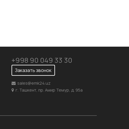
+998 90 049 33 30
Заказать звонок
sales@emk24.uz
г. Ташкент, пр. Амир Темур, д. 95а