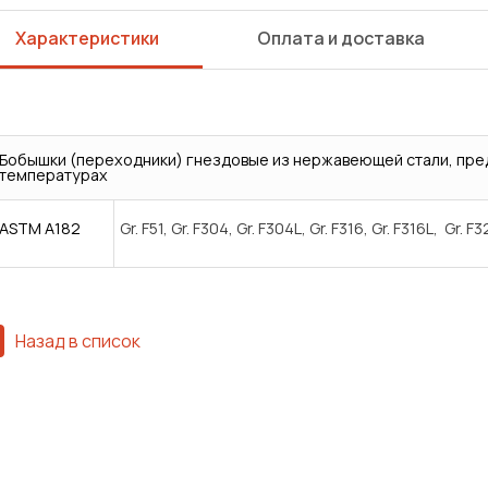
Характеристики
Оплата и доставка
Бобышки (переходники) гнездовые из нержавеющей стали, пре
температурах
ASTM A182
Gr. F51, Gr. F304, Gr. F304L, Gr. F316, Gr. F316L, Gr. F
Назад в список
Сварка
Механическая обработка