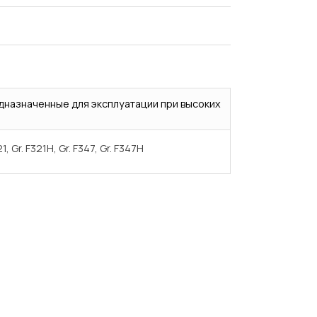
дназначенные для эксплуатации при высоких
321, Gr. F321H, Gr. F347, Gr. F347H
Испытания/Сертификация
Доставка