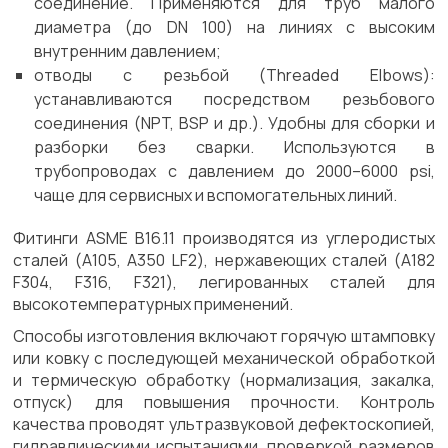
соединение. Применяются для труб малого
диаметра (до DN 100) на линиях с высоким
внутренним давлением;
отводы с резьбой (Threaded Elbows):
устанавливаются посредством резьбового
соединения (NPT, BSP и др.). Удобны для сборки и
разборки без сварки. Используются в
трубопроводах с давлением до 2000–6000 psi,
чаще для сервисных и вспомогательных линий.
Фитинги ASME B16.11 производятся из углеродистых
сталей (A105, A350 LF2), нержавеющих сталей (A182
F304, F316, F321), легированных сталей для
высокотемпературных применений.
Способы изготовления включают горячую штамповку
или ковку с последующей механической обработкой
и термическую обработку (нормализация, закалка,
отпуск) для повышения прочности. Контроль
качества проводят ультразвуковой дефектоскопией,
гидравлическими испытаниями, проверкой размеров