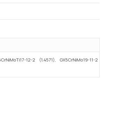
6CrNiMoTi17-12-2 (1.4571), GX5CrNiMo19-11-2
Испытания/Сертификация
Доставка