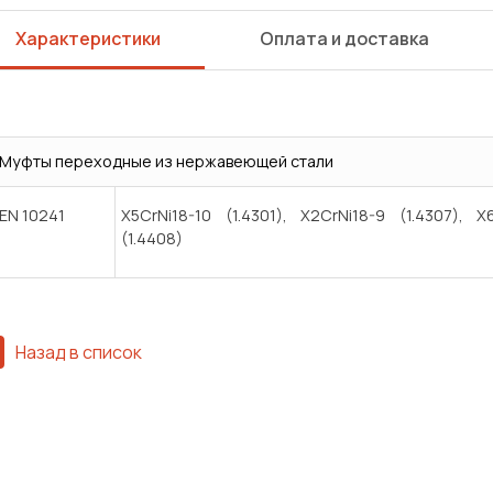
Характеристики
Оплата и доставка
Муфты переходные из нержавеющей стали
EN 10241
X5CrNi18-10 (1.4301), X2CrNi18-9 (1.4307), X
(1.4408)
Назад в список
Сварка
Механическая обработка