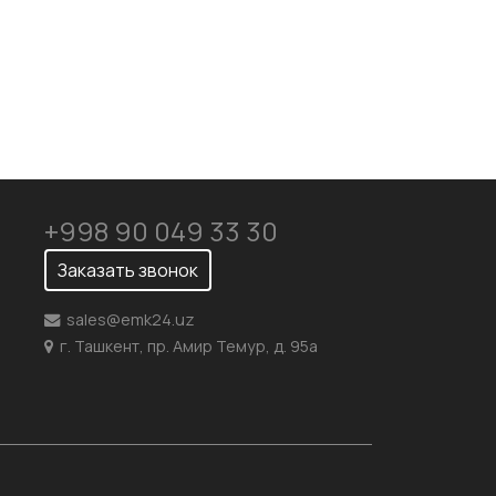
+998 90 049 33 30
Заказать звонок
sales@emk24.uz
г. Ташкент, пр. Амир Темур, д. 95а