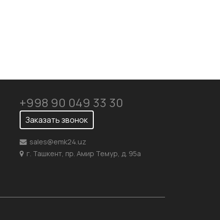
+998 90 049 33 30
Заказать звонок
sales@emk24.uz
г. Ташкент, пр. Амир Темур, д. 95а