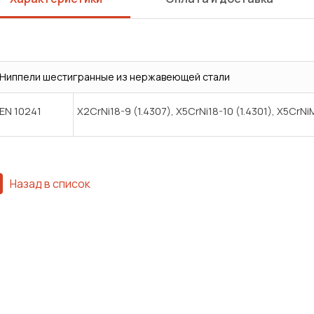
Ниппели шестигранные из нержавеющей стали
EN 10241
X2CrNi18-9 (1.4307), X5CrNi18-10 (1.4301), X5CrNi
Назад в список
Сварка
Механическая обработка