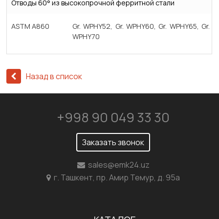
Отводы 60° из высокопрочной ферритной стали
ASTM A860
Gr. WPHY52, Gr. WPHY60, Gr. WPHY65, Gr.
WPHY70
Назад в список
+998 90 049 33 30
Заказать звонок
sales@emk24.uz
г. Ташкент, пр. Амир Темур, д. 95а