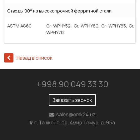
Отводы 90° из высокопрочной ферритной стали
ASTM A860
Gr. WPHY52, Gr. WPHY60, Gr. WPHY65, Gr.
WPHY70
Назад в список
+998 90 049 33 30
Заказать звонок
sales@emk24.uz
г. Ташкент, пр. Амир Темур, д. 95а