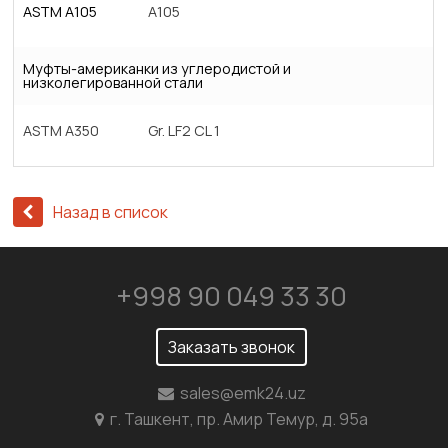
ASTM A105
A105
Муфты-американки из углеродистой и
низколегированной стали
ASTM A350
Gr. LF2 CL 1
Назад в список
+998 90 049 33 30
Заказать звонок
sales@emk24.uz
г. Ташкент, пр. Амир Темур, д. 95а