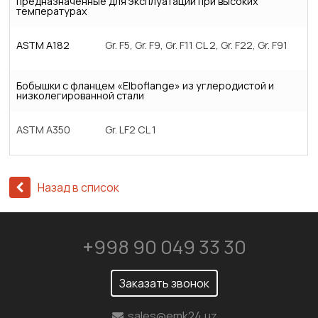
предназначенные для эксплуатации при высоких
температурах
ASTM A182
Gr. F5, Gr. F9, Gr. F11 CL 2, Gr. F22, Gr. F91
Бобышки с фланцем «Elboflange» из углеродистой и
низколегированной стали
ASTM A350
Gr. LF2 CL 1
Назад в список
+998 90 049 33 30
Заказать звонок
sales@emk24.uz