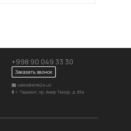
+998 90 049 33 30
Заказать звонок
sales@emk24.uz
г. Ташкент, пр. Амир Темур, д. 95а