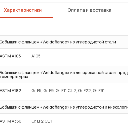
Характеристики
Оплата и доставка
Бобышки с фланцем «Weldoflange» из углеродистой стали
ASTM A105
A105
Бобышки с фланцем «Weldoflange» из легированной стали, пре
температурах
ASTM A182
Gr. F5, Gr. F9, Gr. F11 CL 2, Gr. F22, Gr. F91
Бобышки с фланцем «Weldoflange» из углеродистой и низколег
Сварка
Механическая обработка
ASTM A350
Gr. LF2 CL 1