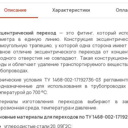
Описание
Характеристики
Опла
сцентрический переход
— это фитинг, который испо
аметра в единую линию. Конструкция эксцентриче
ямоугольную трапецию, у которой одна сторона имеет 
авное отличие эксцентрического перехода от концен
ходного отверстия не совпадают. Такая конструкцион
еды и облегчает удаление транспортируемого вещества
убопроводах.
хнические условия ТУ 1468-002-17192736-03 регламен
едназначенные для использования в трубопровода
пературой до 700 °C.
териалы изготовления переходов выбирают в зав
розионная среда, температура и давление.
новные материалы для переходов по ТУ 1468-002-17192
Сварка
Механическая обработка
углеродистые стали 20, 09Г2С;