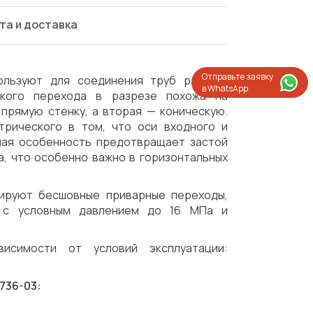
та и доставка
Отправьте заявку
льзуют для соединения труб разного
в WhatsApp
ского перехода в разрезе похожа на
прямую стенку, а вторая — коническую.
трического в том, что оси входного и
ная особенность предотвращает застой
, что особенно важно в горизонтальных
тируют бесшовные приварные переходы,
х с условным давлением до 16 МПа и
исимости от условий эксплуатации:
736-03:
Испытания/Сертификация
Доставка