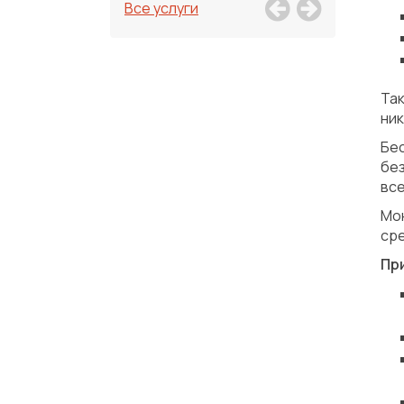
Все услуги
Та
ник
Бе
бе
все
Мо
сре
Пр