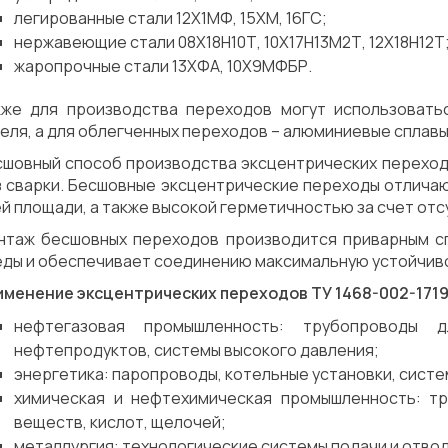
легированные стали 12Х1МФ, 15ХМ, 16ГС;
нержавеющие стали 08Х18Н10Т, 10Х17Н13М2Т, 12Х18Н12Т
жаропрочные стали 13ХФА, 10Х9МФБР.
кже для производства переходов могут использоватьс
еля, а для облегченных переходов – алюминиевые сплавы
сшовный способ производства эксцентрических переход
з сварки. Бесшовные эксцентрические переходы отлича
й площади, а также высокой герметичностью за счет отс
нтаж бесшовных переходов производится приварным сп
ды и обеспечивает соединению максимальную устойчиво
именение эксцентрических переходов ТУ 1468-002-1719
нефтегазовая промышленность: трубопроводы 
нефтепродуктов, системы высокого давления;
энергетика: паропроводы, котельные установки, систе
химическая и нефтехимическая промышленность: тр
веществ, кислот, щелочей;
металлургия: технологические системы подачи и отвод