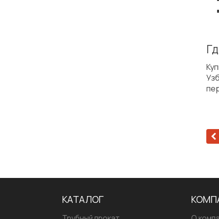
Гд
Куп
Уз
пер
КАТАЛОГ
КОМП
Трубный прокат
О комп