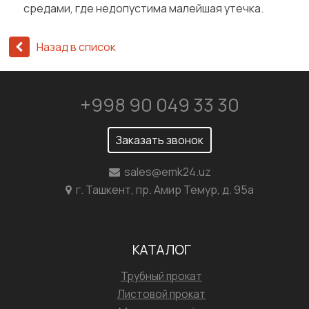
средами, где недопустима малейшая утечка.
Назад в список
+998 90 049 33 30
Заказать звонок
sales@emk24.uz
г. Ташкент, пр. Амир Темур, д. 95а
КАТАЛОГ
Трубный прокат
Листовой прокат