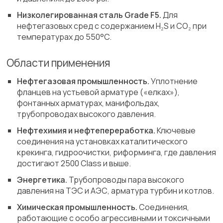
Низколегированная сталь Grade F5.
Для
нефтегазовых сред с содержанием H₂S и CO₂ при
температурах до 550°C.
Области применения
Нефтегазовая промышленность.
Уплотнение
фланцев на устьевой арматуре («елках»),
фонтанных арматурах, манифольдах,
трубопроводах высокого давления.
Нефтехимия и нефтепереработка.
Ключевые
соединения на установках каталитического
крекинга, гидроочистки, риформинга, где давления
достигают 2500 Class и выше.
Энергетика.
Трубопроводы пара высокого
давления на ТЭС и АЭС, арматура турбин и котлов.
Химическая промышленность.
Соединения,
работающие с особо агрессивными и токсичными