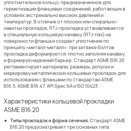
уплотнительное кольцо, предназначенное для
герметизации фланцевых соединений, работающих в
условиях экстремально высоких давлений и
температур. В отличие от плоских или спирально-
навитых прокладок, RTJ-прокладка устанавливается
в специальную кольцевую канавку (RTJ-паз) на
поверхности фланца и создает уплотнение по
принципу «металл-металл»: при затяжке болтов
прокладка деформируется, плотно заполняя канавку
и формируя надежный барьер. Стандарт ASME B16.20
регламентирует материалы, размеры, допуски и
маркировку металлических кольцевых прокладок для
использования с фланцами по стандартам ASME
B16.5, ASME B16.47, API Spec 6A и ISO 10423.
Характеристики кольцевой прокладки
ASME B16.20
Типы прокладок и форма сечения.
Стандарт ASME
B16.20 предусматривает три основных типа