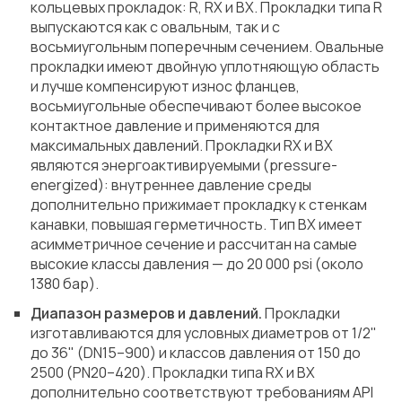
кольцевых прокладок: R, RX и BX. Прокладки типа R
выпускаются как с овальным, так и с
восьмиугольным поперечным сечением. Овальные
прокладки имеют двойную уплотняющую область
и лучше компенсируют износ фланцев,
восьмиугольные обеспечивают более высокое
контактное давление и применяются для
максимальных давлений. Прокладки RX и BX
являются энергоактивируемыми (pressure-
energized): внутреннее давление среды
дополнительно прижимает прокладку к стенкам
канавки, повышая герметичность. Тип BX имеет
асимметричное сечение и рассчитан на самые
высокие классы давления — до 20 000 psi (около
1380 бар).
Диапазон размеров и давлений.
Прокладки
изготавливаются для условных диаметров от 1/2"
до 36" (DN15–900) и классов давления от 150 до
2500 (PN20–420). Прокладки типа RX и BX
дополнительно соответствуют требованиям API