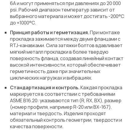
6A и могут применяться при давлениях до 20 000
psi. Рабочий диапазон температур зависит от
выбранного материала и может достигать -200°C
до +1000°C.
Принцип работы и герметизация.
При монтаже
прокладка зажимается между двумя фланцами с
RTJ-канавками. Сила затяжки болтов вдавливает
мягкий металл прокладки в более твердую
поверхность фланца, создавая линейный контакт
высокой интенсивности, который обеспечивает
герметичность даже при значительных
циклических нагрузках и вибрациях.
Стандартизация и контроль.
Каждая прокладка
маркируется в соответствии с требованиями
ASME B16.20: указываются тип (R, RX, BX), размер
(номер профиля, например R-20 или BX-167),
материал и твердость. Изделия проходят
обязательный контроль геометрии, твердости и
качества поверхности.