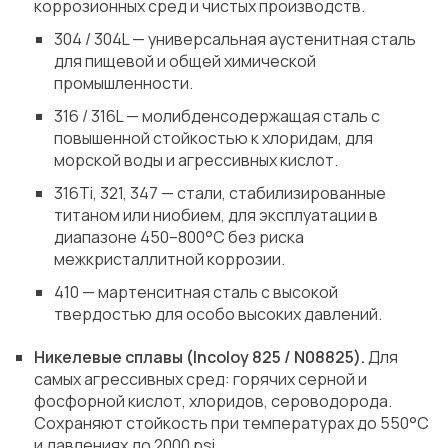
коррозионных сред и чистых производств.
304 / 304L — универсальная аустенитная сталь
для пищевой и общей химической
промышленности.
316 / 316L — молибденсодержащая сталь с
повышенной стойкостью к хлоридам, для
морской воды и агрессивных кислот.
316Ti, 321, 347 — стали, стабилизированные
титаном или ниобием, для эксплуатации в
диапазоне 450–800°C без риска
межкристаллитной коррозии.
410 — мартенситная сталь с высокой
твердостью для особо высоких давлений.
Никелевые сплавы (Incoloy 825 / N08825).
Для
самых агрессивных сред: горячих серной и
фосфорной кислот, хлоридов, сероводорода.
Сохраняют стойкость при температурах до 550°C
и давлениях до 2000 psi.