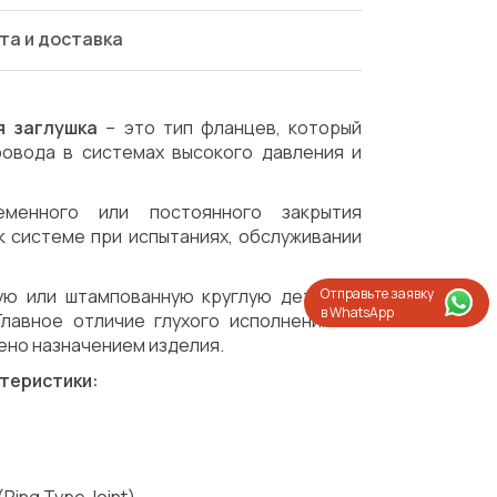
та и доставка
я заглушка
– это тип фланцев, который
овода в системах высокого давления и
менного или постоянного закрытия
к системе при испытаниях, обслуживании
Отправьте заявку
ую или штампованную круглую деталь с
в WhatsApp
лавное отличие глухого исполнения от
ено назначением изделия.
теристики:
Испытания/Сертификация
Доставка