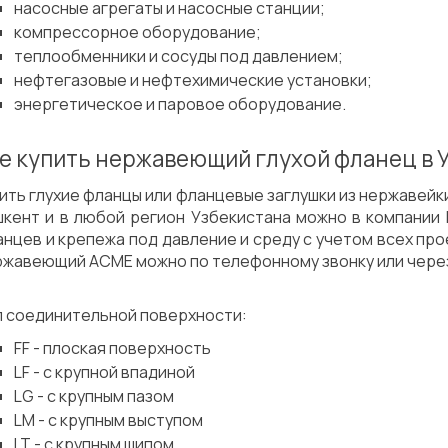
насосные агрегаты и насосные станции;
компрессорное оборудование;
теплообменники и сосуды под давлением;
нефтегазовые и нефтехимические установки;
энергетическое и паровое оборудование.
е купить нержавеющий глухой фланец в 
ить глухие фланцы или фланцевые заглушки из нержавейк
шкент и в любой регион Узбекистана можно в компании
нцев и крепежа под давление и среду с учетом всех про
ржавеющий АСМЕ можно по телефонному звонку или через
п соединительной поверхности:
FF - плоская поверхность
LF - с крупной впадиной
LG - с крупным пазом
LM - с крупным выступом
LT - с крупным шипом