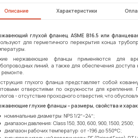
Описание
Характеристики
Опла
ржавеющий глухой фланец ASME B16.5 или фланцева
пользуют для герметичного перекрытия конца трубопр
мпературы.
ухие нержавеющие фланцы применяются для вре
убопроводных линий, а также для обеспечения доступа 
 ремонте.
нструкция глухого фланца представляет собой кованн
лтовыми отверстиями по окружности для крепления. Г
логов - отсутствие проходного отверстия, что обусловл
ржавеющие глухие фланцы – размеры, свойства и харак
номинальные диаметры: NPS 1/2″–24″;
диапазон давления: Class 150, 300, 600, 900, 1500, 2500;
Сварка
Механическая обработка
диапазон рабочих температур: от -196 до 550°C;