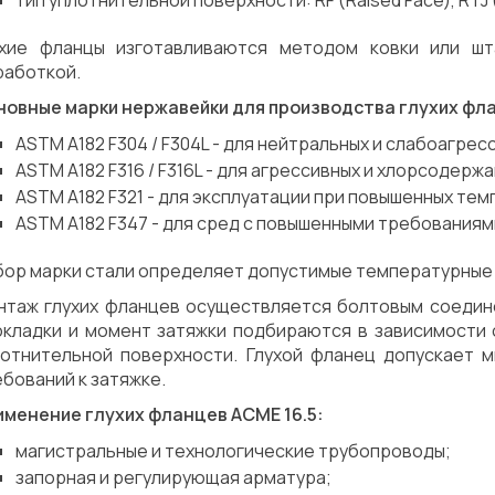
тип уплотнительной поверхности: RF (Raised Face), RTJ (
ухие фланцы изготавливаются методом ковки или ш
работкой.
новные марки нержавейки для производства глухих фл
ASTM A182 F304 / F304L - для нейтральных и слабоагрес
ASTM A182 F316 / F316L - для агрессивных и хлорсодерж
ASTM A182 F321 - для эксплуатации при повышенных тем
ASTM A182 F347 - для сред с повышенными требованиям
бор марки стали определяет допустимые температурные 
нтаж глухих фланцев осуществляется болтовым соедин
окладки и момент затяжки подбираются в зависимости 
лотнительной поверхности. Глухой фланец допускает 
бований к затяжке.
именение глухих фланцев АСМЕ 16.5:
магистральные и технологические трубопроводы;
запорная и регулирующая арматура;