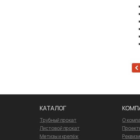
КАТАЛОГ
КОМП
Трубный прокат
О комп
Листовой прокат
Проект
Метизы и крепёж
Реквиз