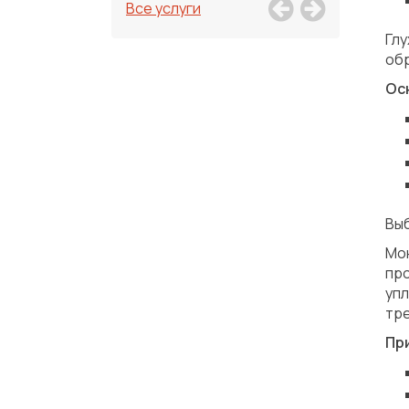
Все услуги
Гл
об
Ос
Вы
Мо
пр
уп
тре
Пр