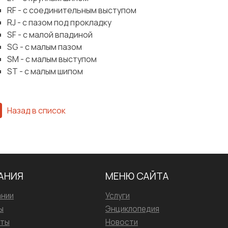
RF - с соединительным выступом
RJ - с пазом под прокладку
SF - с малой впадиной
SG - с малым пазом
SM - с малым выступом
ST - с малым шипом
Назад в список
АНИЯ
МЕНЮ САЙТА
ании
Услуги
ы
Энциклопедия
иты
Новости