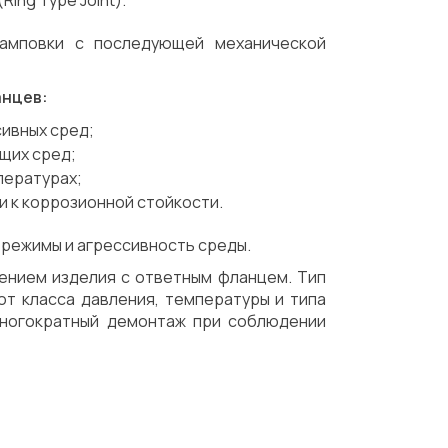
Ring Type Joint).
тамповки с последующей механической
анцев:
сивных сред;
ащих сред;
пературах;
и к коррозионной стойкости.
режимы и агрессивность среды.
ением изделия с ответным фланцем. Тип
от класса давления, температуры и типа
многократный демонтаж при соблюдении