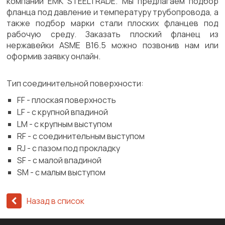
компании EMK STEELTRADE. Мы предлагаем подбор
фланца под давление и температуру трубопровода, а
также подбор марки стали плоских фланцев под
рабочую среду. Заказать плоский фланец из
нержавейки ASME B16.5 можно позвонив нам или
оформив заявку онлайн.
Тип соединительной поверхности:
FF - плоская поверхность
LF - с крупной впадиной
LM - с крупным выступом
RF - с соединительным выступом
RJ - с пазом под прокладку
SF - с малой впадиной
SM - с малым выступом
Назад в список