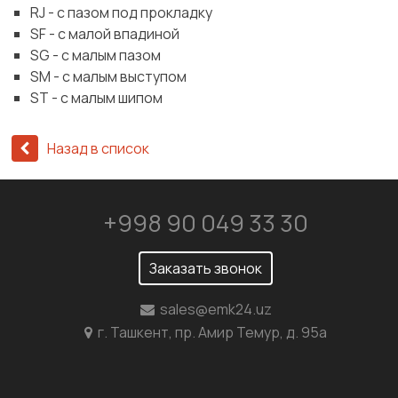
RJ - с пазом под прокладку
SF - с малой впадиной
SG - с малым пазом
SM - с малым выступом
ST - с малым шипом
Назад в список
+998 90 049 33 30
Заказать звонок
sales@emk24.uz
г. Ташкент, пр. Амир Темур, д. 95а