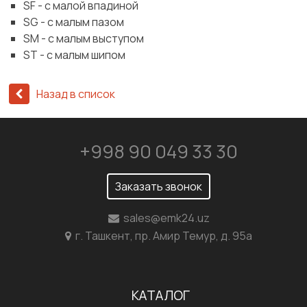
SF - с малой впадиной
SG - с малым пазом
SM - с малым выступом
ST - с малым шипом
Назад в список
+998 90 049 33 30
Заказать звонок
sales@emk24.uz
г. Ташкент, пр. Амир Темур, д. 95а
КАТАЛОГ