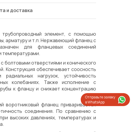
та и доставка
 трубопроводный элемент, с помощью
, арматуру и т.п. Нержавеющий фланец с
азначен для фланцевых соединений
и температурами.
 с болтовыми отверстиями и конического
ой. Конструкция обеспечивает соосность
 радиальных нагрузок, устойчивость
ных колебаниях. Также исполнение с
трубы к фланцу и снижает концентрацию
Отправьте заявку
в WhatsApp
ий воротниковый фланец приваривается
етичность соединения. По сравнению с
при высоких давлениях, температурах и
Испытания/Сертификация
Доставка
а.