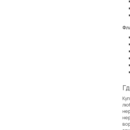
Фл
Гд
Ку
лю
не
не
во