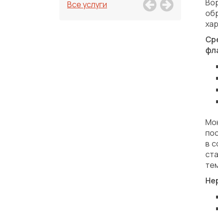
Во
Все услуги
об
ха
Ср
фл
Мо
по
в 
ст
тем
Не