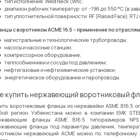
тип исполнения: Weld Neck (WN);
диапазон рабочих температур: от −196 до 550 °C (в зав
тип уплотнительной поверхности: RF (Raised Face), RTJ (
анцы с воротником АСМЕ 16.5 – применение по отраслям
магистральные и технологические трубопроводы;
насосы и насосные станции;
компрессорное оборудование;
теплообменники и сосуды под давлением;
нефтегазовые и нефтехимические установки;
энергетическое оборудование и паропроводы.
е купить нержавеющий воротниковый фл
пить воротниковые фланцы из нержавейки ASME B16.5 о
бой регион Узбекистана можно в компании EMK STE
ржавеющие фланцы ASME B16.5 типоразмеров NPS 
ржавеющие фланцы под параметры давления, температ
ротником нержавеющий АСМЕ можно по телефонному з