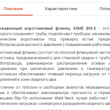
Описание
Характеристики
Опла
ржавеющий воротниковый фланец ASME B16.5
- это
орого соединяют трубы, подключают приборы, механизмы
ническим воротником под приварку встык предн
убопроводов высокого давления с повышенными рабочим
ротниковый фланец состоит из плоской фланцевой части
ротника, предназначенного для стыковой сварки с труб
убопровода, равномерное распределение осевых и
единения при циклических давлениях и температур
ротником обеспечивает плавный переход нагрузок от 
ряжений в зоне сварного шва.
отличие от плоских и свободных аналогов нержавеющ
тык и обеспечивает максимальную прочность и герм
анцами Slip-On исполнение Weld Neck лучше работает 
Сварка
Механическая обработка
лических нагрузках, снижая риск разрушения сварного шв