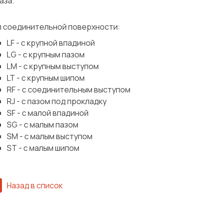
аза.
п соединительной поверхности:
LF - с крупной впадиной
LG - с крупным пазом
LM - с крупным выступом
LT - с крупным шипом
RF - с соединительным выступом
RJ - с пазом под прокладку
SF - с малой впадиной
SG - с малым пазом
SM - с малым выступом
ST - с малым шипом
Назад в список