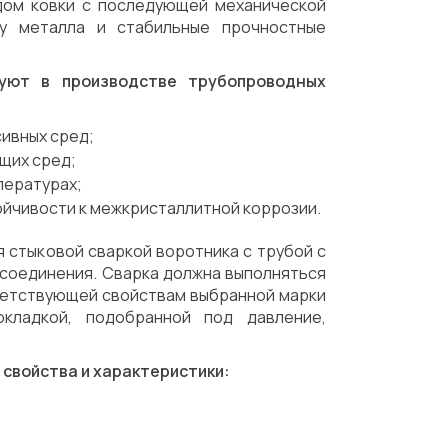
дом ковки с последующей механической
ру металла и стабильные прочностные
зуют в производстве трубопроводных
сивных сред;
ащих сред;
пературах;
тойчивости к межкристаллитной коррозии.
стыковой сваркой воротника с трубой с
 соединения. Сварка должна выполняться
тветствующей свойствам выбранной марки
окладкой, подобранной под давление,
 свойства и характеристики: