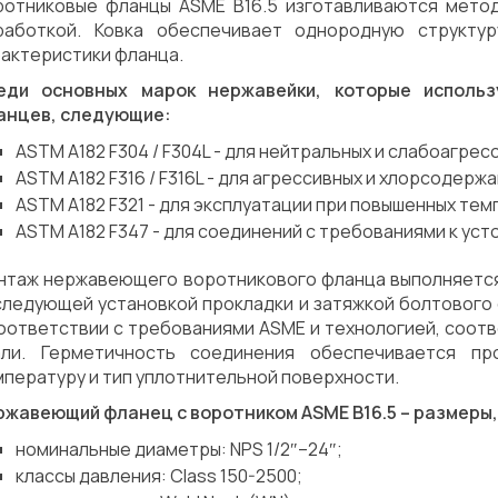
ротниковые фланцы ASME B16.5 изготавливаются мето
работкой. Ковка обеспечивает однородную структу
рактеристики фланца.
еди основных марок нержавейки, которые исполь
анцев, следующие:
ASTM A182 F304 / F304L - для нейтральных и слабоагрес
ASTM A182 F316 / F316L - для агрессивных и хлорсодерж
ASTM A182 F321 - для эксплуатации при повышенных тем
ASTM A182 F347 - для соединений с требованиями к ус
нтаж нержавеющего воротникового фланца выполняется 
следующей установкой прокладки и затяжкой болтового
соответствии с требованиями ASME и технологией, соо
али. Герметичность соединения обеспечивается пр
пературу и тип уплотнительной поверхности.
ржавеющий фланец с воротником ASME B16.5 – размеры,
номинальные диаметры: NPS 1/2″–24″;
классы давления: Class 150-2500;