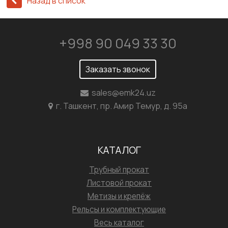
Назад в список
+998 90 049 33 30
Заказать звонок
sales@emk24.uz
г. Ташкент, пр. Амир Темур, д. 95а
КАТАЛОГ
Трубный прокат
Листовой прокат
Метизы и крепёж
Рельсы и комплектующие
Весь каталог