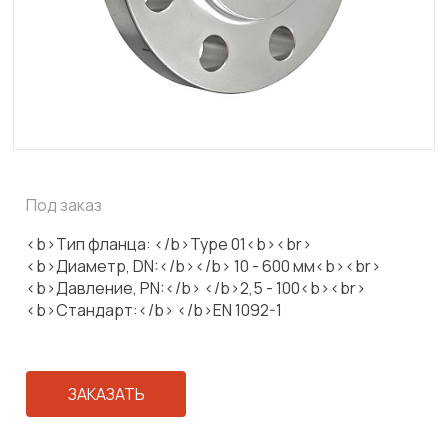
Под заказ
<b>Тип фланца: </b>Type 01<b><br>
<b>Диаметр, DN:</b></b> 10 - 600 мм<b><br>
<b>Давление, PN:</b> </b>2,5 - 100<b><br>
<b>Стандарт:</b> </b>EN 1092-1
ЗАКАЗАТЬ