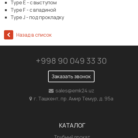
Type E - c выступом
Type F - с впадиной
Type J - под прокладку
Назад в список
+998 90 049 33 30
Заказать звонок
sales@emk24.uz
г. Ташкент, пр. Амир Темур, д. 95а
КАТАЛОГ
Трубный прокат