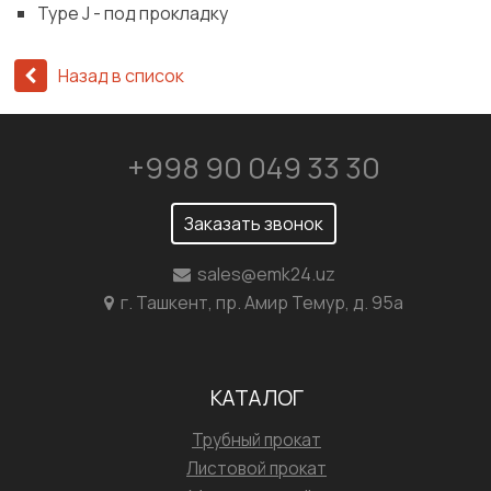
Type J - под прокладку
Назад в список
+998 90 049 33 30
Заказать звонок
sales@emk24.uz
г. Ташкент, пр. Амир Темур, д. 95а
КАТАЛОГ
Трубный прокат
Листовой прокат