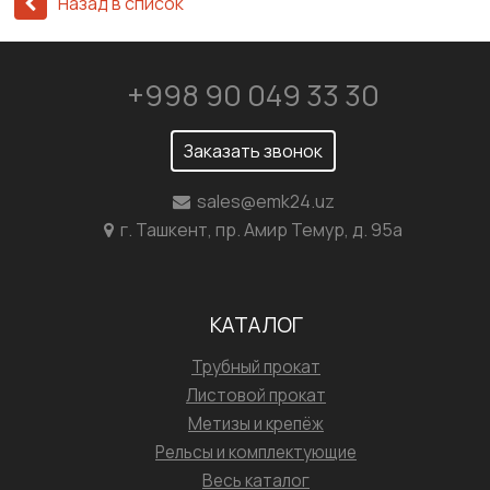
Назад в список
+998 90 049 33 30
Заказать звонок
sales@emk24.uz
г. Ташкент, пр. Амир Темур, д. 95а
КАТАЛОГ
Трубный прокат
Листовой прокат
Метизы и крепёж
Рельсы и комплектующие
Весь каталог