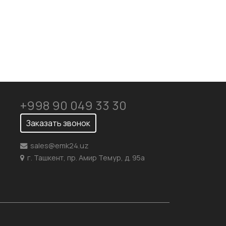
+998 90 049 33 30
Заказать звонок
sales@emk24.uz
г. Ташкент, пр. Амир Темур, д. 95а