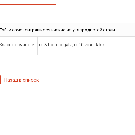
Гайки самоконтрящиеся низкие из углеродистой стали
Класс прочности
cl. 8 hot dip galv., cl. 10 zinc flake
Назад в список
Сварка
Механическая обработка