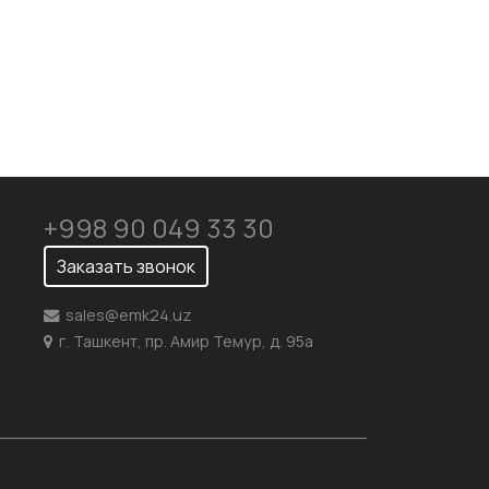
+998 90 049 33 30
Заказать звонок
sales@emk24.uz
г. Ташкент, пр. Амир Темур, д. 95а