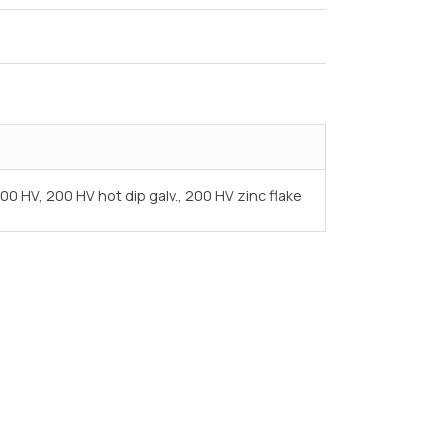
200 HV, 200 HV hot dip galv., 200 HV zinc flake
Испытания/Сертификация
Доставка