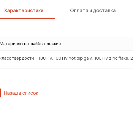
Характеристики
Оплата и доставка
Материалы на шайбы плоские
Класс твёрдости
100 HV, 100 HV hot dip galv., 100 HV zinc flake, 
Назад в список
Сварка
Механическая обработка