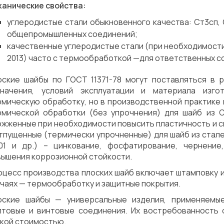
ханические свойства:
углеродистые стали обыкновенного качества: Ст3сп, 
общепромышленных соединений;
качественные углеродистые стали (при необходимости уп
2013) часто с термообработкой —для ответственных с
оские шайбы по ГОСТ 11371-78 могут поставляться в р
значения, условий эксплуатации и материала изг
рмическую обработку, но в производственной практике
рмической обработки (без упрочнения) для шайб из С
ожженные при необходимости повысить пластичность и с
тпущенные (термически упрочненные) для шайб из сталей
301 и др.) – цинкование, фосфатирование, чернени
вышения коррозионной стойкости.
оцесс производства плоских шайб включает штамповку и
чаях — термообработку и защитные покрытия.
оские шайбы — универсальные изделия, применяемые
лтовые и винтовые соединения. Их востребованность 
зкой стоимостью.