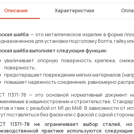
Описание
Характеристики
Опла
оская шайба
— это металлическое изделие в форме пло
дназначенное для установки под головку болта, гайку или
оская шайба выполняет следующие функции:
увеличивает опорную поверхность крепежа, сниж
поверхность;
предотвращает повреждение мягких материалов (напри
повышает надежность соединения, равномерно распре
СТ 11371-78 — это основной нормативный документ н
именяемые в машиностроении и строительстве. Стандарт
тов и гаек с резьбой от М1 до М48. В зависимости от и
ут поставляться без фаски или с фаской с одной стороны
СТ 11371-78 не ограничивает выбор сталей, н
Сварка
Механическая обработка
оизводственной практике используются следующи