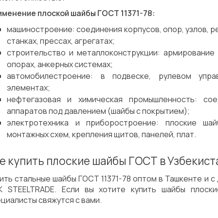
именение плоской шайбы ГОСТ 11371-78:
машиностроение: соединения корпусов, опор, узлов, р
станках, прессах, агрегатах;
строительство и металлоконструкции: армирование 
опорах, анкерных системах;
автомобилестроение: в подвеске, рулевом упра
элементах;
нефтегазовая и химическая промышленность: сое
аппаратов под давлением (шайбы с покрытием);
электротехника и приборостроение: плоские ша
монтажных схем, крепления щитов, панелей, плат.
е купить плоские шайбы ГОСТ в Узбекист
ить стальные шайбы ГОСТ 11371-78 оптом в Ташкенте и с
K STEELTRADE. Если вы хотите купить шайбы плоски
циалисты свяжутся с вами.