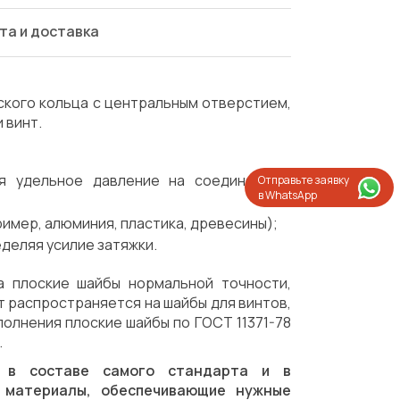
та и доставка
ского кольца с центральным отверстием,
 винт.
ая удельное давление на соединяемую
Отправьте заявку
в WhatsApp
мер, алюминия, пластика, древесины);
деляя усилие затяжки.
а плоские шайбы нормальной точности,
 распространяется на шайбы для винтов,
сполнения плоские шайбы по ГОСТ 11371-78
.
о в составе самого стандарта и в
Испытания/Сертификация
Доставка
е материалы, обеспечивающие нужные