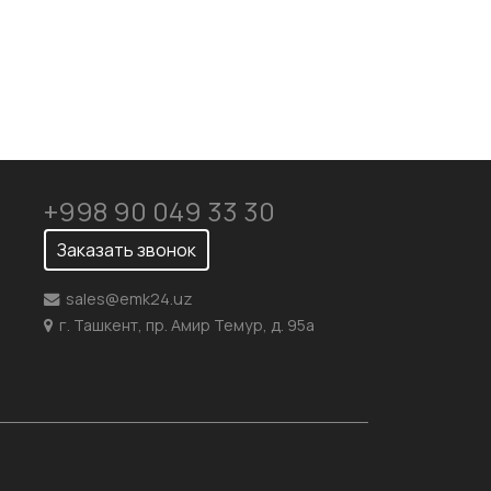
+998 90 049 33 30
Заказать звонок
sales@emk24.uz
г. Ташкент, пр. Амир Темур, д. 95а