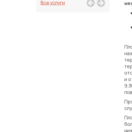
Все услуги
ме
Пл
на
те
те
от
и о
9.
по
Пр
слу
Пл
бо
ни