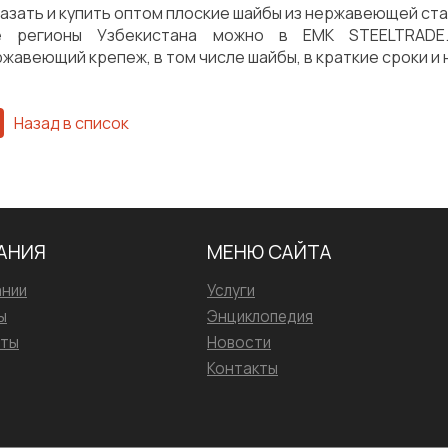
азать и купить оптом плоские шайбы из нержавеющей стал
е регионы Узбекистана можно в EMK STEELTRADE
жавеющий крепеж, в том числе шайбы, в краткие сроки и 
Назад в список
АНИЯ
МЕНЮ САЙТА
ании
Услуги
ы
Энциклопедия
иты
Новости
Контакты