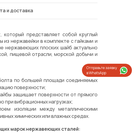
та и доставка
 который представляет собой круглый
 из нержавейки в комплекте с гайками и
ие нержавеющих плоских шайб актуально
кой, пищевой отрасли, морской добычи и
Отправьте заявку
в WhatsApp
 болта по большей площади соединяемых
мацию поверхности;
айбы защищает поверхности от прямого
но при вибрационных нагрузках;
лоем изоляции между металлическими
ивных химических или влажных средах.
Испытания/Сертификация
Доставка
ующих марок нержавеющих сталей: