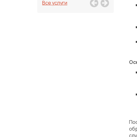
Все услуги
Ос
По
об
сл