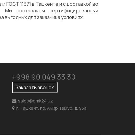
и ГОСТ 11371 в Ташкенте и с доставкой во
. Мы поставляем сертифицированный
на выгодных для заказчика условиях.
+998 90 049 33 30
Заказать звонок
sales@emk24.uz
г. Ташкент, пр. Амир Темур, д. 95а