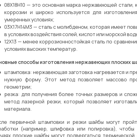
08Х18Н10 — это основная марка нержавеющей стали, 
коррозии и широко используется для изготовлени
умеренных условиях;
03Х17Н14М3 — сталь с молибденом, которая имеет пов
в условиях воздействия солей, кислот или морской вод
12Х13 — менее коррозионностойкая сталь по сравнени
условиях высоких температур.
новные способы изготовления нержавеющих плоских шай
штамповка: нержавеющая заготовка нагревается и пр
нужную форму. Этот метод позволяет массово пр
геометрии;
резка: для получения более точных размеров и сло
метод лазерной резки, который позволяет изготав
материала.
сле первичной штамповки и резки шайбы могут прой
работки (например, шлифовка или полировка), чтобы 
учаях плоские шайбы могут подвергаться термической 