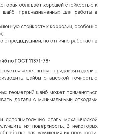
которая обладает хорошей стойкостью к
я шайб, предназначенных для работы в
ышенную стойкость к коррозии, особенно
ы;
ю с предыдущими, но отлично работает в
б по ГОСТ 11371-78:
ессуется через штамп, придавая изделию
оизводить шайбы с высокой точностью
жных геометрий шайб может применяться
ливать детали с минимальными отходами
ти дополнительные этапы механической
улучшить их поверхность. В некоторых
обработке для улучшения их прочности,