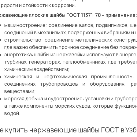
рдости и стойкости к коррозии.
ржавеющие плоские шайбы ГОСТ 11371-78 – применение
машиностроение: соединение валов, подшипников, ше
соединений в механизмах, подверженных вибрациям и 
строительство: соединение металлических конструкц
где важно обеспечить прочное соединение без повре
энергетика: шайбы из нержавейки используют в энерге
турбинах, генераторах, теплообменниках, где требуе
химическим воздействиям;
химическая и нефтехимическая промышленность:
соединениях трубопроводов и оборудования, р
веществами;
морская добыча и судостроение: установки и трубопр
а также компоненты морских судов, которые функцио
водой.
е купить нержавеющие шайбы ГОСТ в Уз