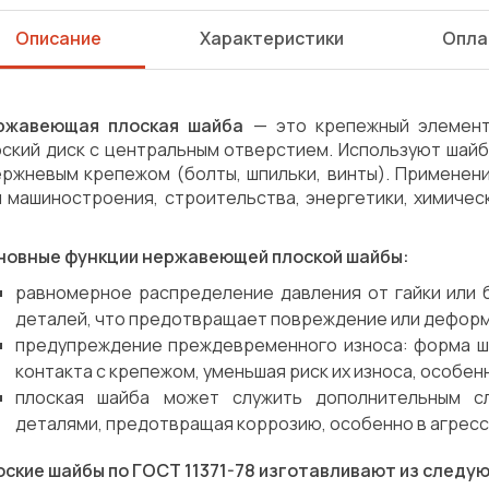
Описание
Характеристики
Опла
ржавеющая плоская шайба
— это крепежный элемент,
ский диск с центральным отверстием. Используют шайбы
ержневым крепежом (болты, шпильки, винты). Применен
я машиностроения, строительства, энергетики, химичес
новные функции нержавеющей плоской шайбы:
равномерное распределение давления от гайки или
деталей, что предотвращает повреждение или дефор
предупреждение преждевременного износа: форма ш
контакта с крепежом, уменьшая риск их износа, особен
плоская шайба может служить дополнительным с
деталями, предотвращая коррозию, особенно в агресс
Сварка
Механическая обработка
оские шайбы по ГОСТ 11371-78 изготавливают из след