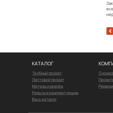
Зак
вс
нер
КАТАЛОГ
КОМП
Трубный прокат
О комп
Листовой прокат
Проект
Метизы и крепёж
Реквиз
Рельсы и комплектующие
Весь каталог