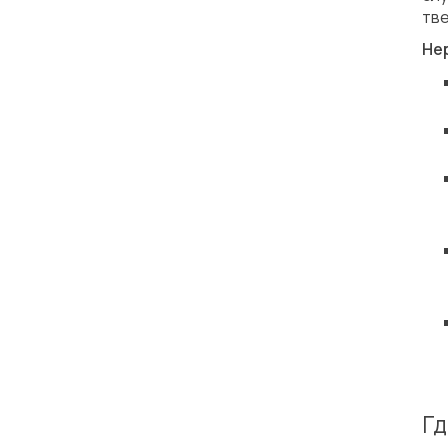
тве
Не
Гд