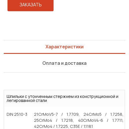
ЗАКАЗАТЬ
Характеристики
Оплата и доставка
Шпильки с утонченным стержнем из конструкционной и
легированной стали
DIN 2510-3
21CrMoV5-7 / 1.7709, 24CrMo5 / 1.7258,
25CrMo4 / 1.7218, 40CrMoV4-6 / 1.7711,
42CrMo4 / 1.7225, C35E / 1.1181