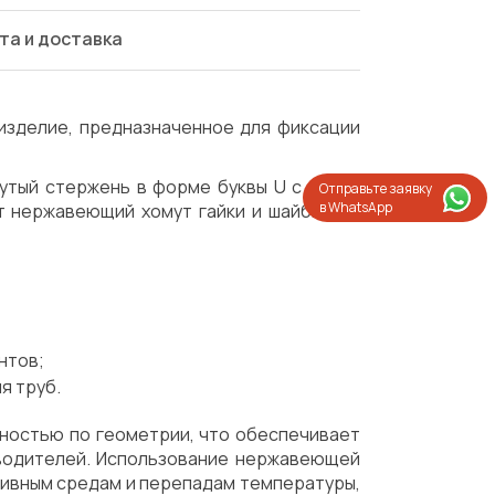
та и доставка
изделие, предназначенное для фиксации
утый стержень в форме буквы U с двумя
Отправьте заявку
в WhatsApp
т нержавеющий хомут гайки и шайбы для
нтов;
я труб.
чностью по геометрии, что обеспечивает
водителей. Использование нержавеющей
Испытания/Сертификация
Доставка
сивным средам и перепадам температуры,