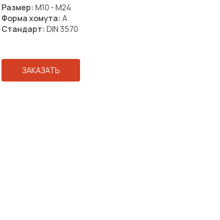
Размер:
М10 - М24
Форма хомута:
A
Стандарт:
DIN 3570
ЗАКАЗАТЬ