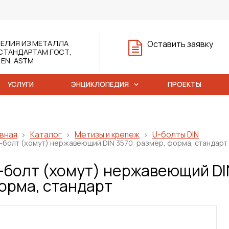
ЕЛИЯ ИЗ МЕТАЛЛА
Оставить заявку
СТАНДАРТАМ ГОСТ,
, EN, ASTM
УСЛУГИ
ЭНЦИКЛОПЕДИЯ
ПРОЕКТЫ
вная
Каталог
Метизы и крепеж
U-болты DIN
-болт (хомут) нержавеющий DIN 3570: размер, форма, стандарт
-болт (хомут) нержавеющий DIN
орма, стандарт