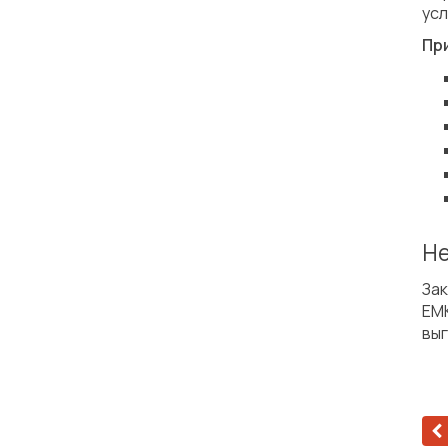
усл
Пр
Не
Зак
EMK
выг