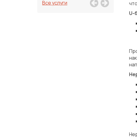
Все услуги
что
U-
Про
на
нап
Не
Не