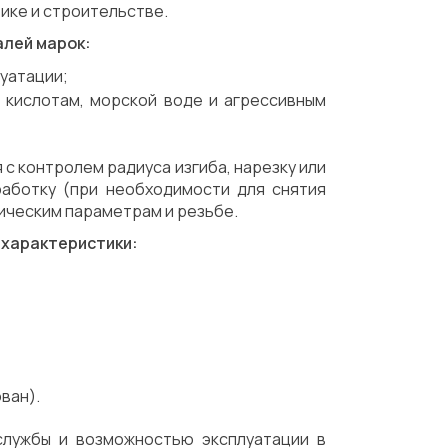
ике и строительстве.
алей марок:
луатации;
к кислотам, морской воде и агрессивным
 с контролем радиуса изгиба, нарезку или
работку (при необходимости для снятия
ическим параметрам и резьбе.
 характеристики:
ван).
лужбы и возможностью эксплуатации в