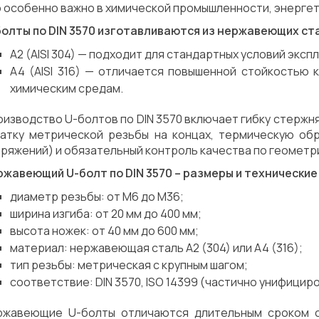
 особенно важно в химической промышленности, энергет
болты по DIN 3570 изготавливаются из нержавеющих ст
A2 (AISI 304) — подходит для стандартных условий эксп
A4 (AISI 316) — отличается повышенной стойкостью 
химическим средам.
изводство U-болтов по DIN 3570 включает гибку стержня
катку метрической резьбы на концах, термическую об
ряжений) и обязательный контроль качества по геометр
ржавеющий U-болт по DIN 3570 – размеры и технические
диаметр резьбы: от М6 до М36;
ширина изгиба: от 20 мм до 400 мм;
высота ножек: от 40 мм до 600 мм;
материал: нержавеющая сталь A2 (304) или A4 (316);
тип резьбы: метрическая с крупным шагом;
соответствие: DIN 3570, ISO 14399 (частично унифициро
ржавеющие U-болты отличаются длительным сроком с