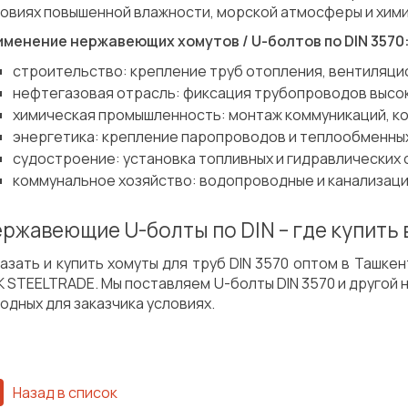
овиях повышенной влажности, морской атмосферы и хими
именение нержавеющих хомутов / U-болтов по DIN 3570
строительство: крепление труб отопления, вентиляцио
нефтегазовая отрасль: фиксация трубопроводов высо
химическая промышленность: монтаж коммуникаций, к
энергетика: крепление паропроводов и теплообменных
судостроение: установка топливных и гидравлических 
коммунальное хозяйство: водопроводные и канализаци
ржавеющие U-болты по DIN – где купить 
азать и купить хомуты для труб DIN 3570 оптом в Ташке
 STEELTRADE. Мы поставляем U-болты DIN 3570 и другой 
одных для заказчика условиях.
Назад в список