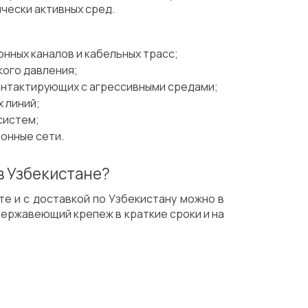
чески активных сред.
:
нных каналов и кабельных трасс;
кого давления;
онтактирующих с агрессивными средами;
 линий;
систем;
онные сети.
в Узбекистане?
нте и с доставкой по Узбекистану можно в
нержавеющий крепеж в краткие сроки и на