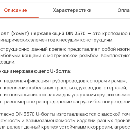
Описание
Характеристики
Опла
болт (хомут) нержавеющий DIN 3570
— это крепежное 
линдрических элементов к несущим конструкциям.
нструкционно данный крепеж представляет собой изогн
зьбовыми концами с метрической резьбой. Комплектую
ксации.
нкции нержавеющего U-болта:
надежная фиксация трубопроводов к опорам и рамам;
крепление кабельных трасс, воздуховодов, стержней;
использование как зажим для удержания круглых элеме
равномерное распределение нагрузки без повреждени
гласно DIN 3570 U-болты изготавливаются с высокой то
дежность и взаимозаменяемость изделий разных произ
Сварка
Механическая обработка
ли делает данный крепеж устойчивым к коррозии, агрес