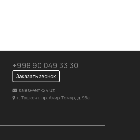
+998 90 049 33 30
Заказать звонок
sales@emk24.uz
г. Ташкент, пр. Амир Темур, д. 95а