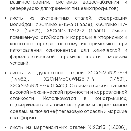
машиностроении, системах водоснабжения и
резервуарах для хранения пищевых продуктов;
листы из аустенитных сталей, содержащих
молибден, X2CrNiMo18-15-4 (1.4438), X6CrNiMoTi17-
12-2 (1.4571), X5CrNiMo17-12-2 (1.4401). Имеют
повышенную стойкость к коррозии в хлоридных и
кислотных средах, поэтому их применяют при
изготовлении компонентов для химической и
фармацевтической промышленности, морских
условий;
листы из дуплексных сталей X2CrNiMoN22-5-3
(1.4462), X2CrNiMoCuWN25-7-4 (1.4501),
X2CrNiMoN25-7-4 (1.4410). Отличаются сочетанием
высокой механической прочности и коррозионной
стойкости. Используются в конструкциях,
подверженных высоким нагрузкам и агрессивным
средам, включая нефтегазовую отрасль и морские
платформы;
листы из мартенситных сталей X12Cr13 (1.4006),