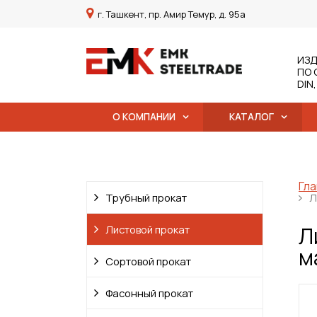
г. Ташкент, пр. Амир Темур, д. 95а
ИЗД
ПО 
DIN
О КОМПАНИИ
КАТАЛОГ
Гла
Трубный прокат
Л
Л
Листовой прокат
м
Сортовой прокат
Фасонный прокат