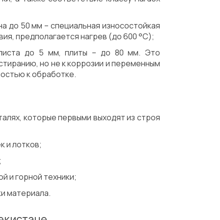
а до 50 мм – специальная износостойкая
ия, предполагается нагрев (до 600 °C);
листа до 5 мм, плиты – до 80 мм. Это
стиранию, но не к коррозии и переменным
ностью к обработке.
талях, которые первыми выходят из строя
к и лотков;
;
й и горной техники;
ки материала.
бекистане