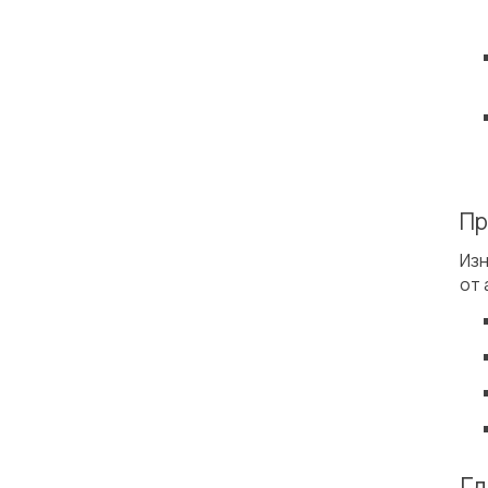
Пр
Изн
от 
Гд