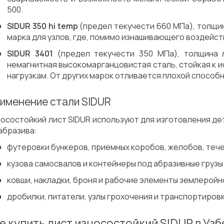
500.
SIDUR 350 hi temp
(предел текучести 660 МПа), толщин
марка для узлов, где, помимо изнашивающего воздейств
SIDUR 3401
(предел текучести 350 МПа), толщина 
немагнитная высокомарганцовистая сталь, стойкая к и
нагрузкам. От других марок отливается плохой способ
именение стали SIDUR
осостойкий лист SIDUR используют для изготовления де
абразива:
футеровки бункеров, приемных коробов, желобов, тече
кузова самосвалов и контейнеры под абразивные грузы
ковши, накладки, броня и рабочие элементы землеройно
дробилки, питатели, узлы грохочения и транспортиров
е купить лист износостойкий SIDUR в Уз