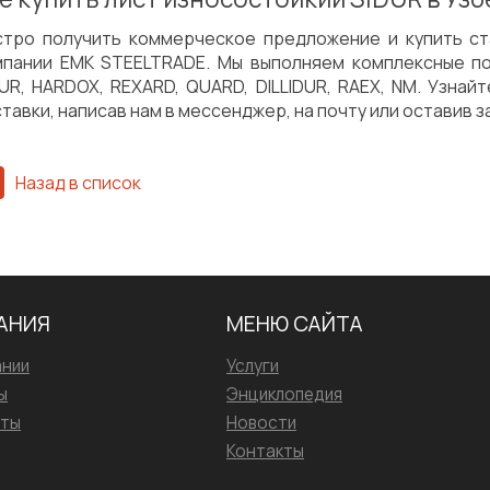
стро получить коммерческое предложение и купить ст
мпании EMK STEELTRADE. Мы выполняем комплексные по
UR, HARDOX, REXARD, QUARD, DILLIDUR, RAEX, NM. Узнай
тавки, написав нам в мессенджер, на почту или оставив за
Назад в список
АНИЯ
МЕНЮ САЙТА
ании
Услуги
ы
Энциклопедия
иты
Новости
Контакты