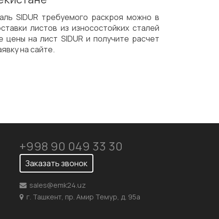
аль SIDUR требуемого раскроя можно в
ставки листов из износостойких сталей
те цены на лист SIDUR и получите расчет
явку на сайте.
+998 90 049 33 30
Заказать звонок
sales@emk24.uz
г. Ташкент, пр. Амир Темур, д. 95а