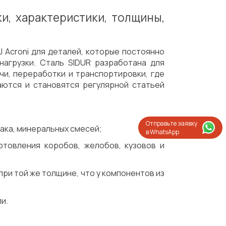
и, характеристики, толщины,
J Acroni для деталей, которые постоянно
агрузки. Сталь SIDUR разработана для
чи, переработки и транспортировки, где
аются и становятся регулярной статьей
Отправьте заявку
лака, минеральных смесей;
в WhatsApp
отовления коробов, желобов, кузовов и
ри той же толщине, что у компонентов из
и.
Испытания/Сертификация
Доставка