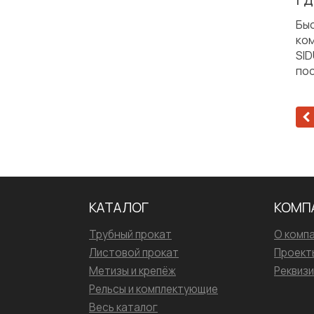
Бы
ко
SID
пос
КАТАЛОГ
КОМП
Трубный прокат
О комп
Листовой прокат
Проект
Метизы и крепёж
Реквиз
Рельсы и комплектующие
Весь каталог