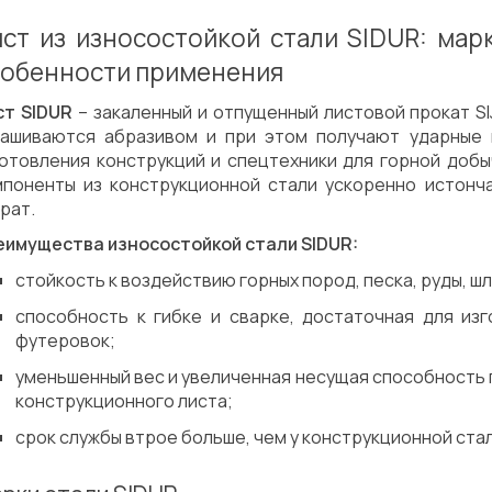
ст из износостойкой стали SIDUR: марк
обенности применения
ст SIDUR
– закаленный и отпущенный листовой прокат SI
нашиваются абразивом и при этом получают ударные н
готовления конструкций и спецтехники для горной добы
мпоненты из конструкционной стали ускоренно истонч
рат.
еимущества износостойкой стали SIDUR:
стойкость к воздействию горных пород, песка, руды, ш
способность к гибке и сварке, достаточная для изг
футеровок;
уменьшенный вес и увеличенная несущая способность п
конструкционного листа;
срок службы втрое больше, чем у конструкционной стал
Сварка
Механическая обработка