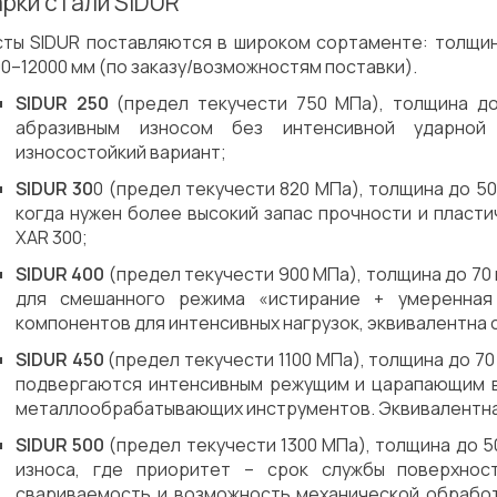
рки стали SIDUR
сты SIDUR поставляются в широком сортаменте: толщина
0–12000 мм (по заказу/возможностям поставки).
SIDUR 250
(предел текучести 750 МПа), толщина до
абразивным износом без интенсивной ударной 
износостойкий вариант;
SIDUR 30
0 (предел текучести 820 МПа), толщина до 50
когда нужен более высокий запас прочности и пласти
XAR 300;
SIDUR 400
(предел текучести 900 МПа), толщина до 70
для смешанного режима «истирание + умеренная 
компонентов для интенсивных нагрузок, эквивалентна с
SIDUR 450
(предел текучести 1100 МПа), толщина до 70
подвергаются интенсивным режущим и царапающим в
металлообрабатывающих инструментов. Эквивалентна 
SIDUR 500
(предел текучести 1300 МПа), толщина до 5
износа, где приоритет – срок службы поверхнос
свариваемость и возможность механической обработк