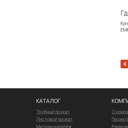
Гд
Куп
EMK
КАТАЛОГ
КОМП
Трубный прокат
О комп
Листовой прокат
Проект
Метизы и крепёж
Реквиз