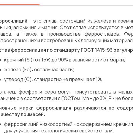
рросилиций
- это сплав, состоящий из железа и крем
ьция, алюминия и магния. Этот сплав используется в ме
лавов, а также в производстве ферросплавов. Фе
спространенных и востребованных легирующих материал
став ферросилиция по стандарту ГОСТ 1415-93 регули
кремний (Si): от 15% до 90% в зависимости от марки;
железо (Fe): остальная часть;
углерод (C): стандартно не превышает 1%.
рганец, фосфор и сера могут присутствовать в малых
аничено в соответствии с ГОСТом: Mn - до 3%, P - не более
новные марки ферросилиция различаются по содер
личеству примесей:
ферросилиций низкосортный - с содержанием кремния 
Сварка
Механическая обработка
для улучшения технологических свойств стали;