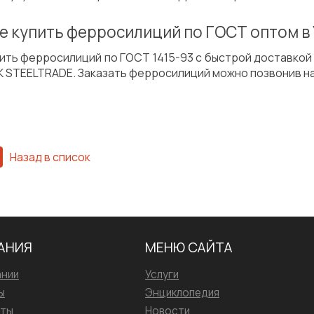
е купить ферросилиций по ГОСТ оптом в
ить ферросилиций по ГОСТ 1415-93 с быстрой доставкой
 STEELTRADE. Заказать ферросилиций можно позвонив на
Назад в список
АНИЯ
МЕНЮ САЙТА
ании
Услуги
ы
Энциклопедия
иты
Новости