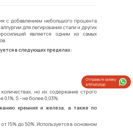
ния с добавлением небольшого процента
таллургии для легирования стали и других
рросилиций является одним из самых
ов.
руется в следующих пределах:
Отправьте заявку
в WhatsApp
 количествах, но их содержание строго
 0,1%, S - не более 0,03%.
жанию кремния и железа, а также по
от 15% до 50%. Используется в основном
Испытания/Сертификация
Доставка