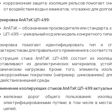
коррозионная защита: изоляция рельсов помогает сн
от воздействия воды и химикатов, что важно для долг
ркировка АпАТэК ЦП-499:
АпАТэК — обозначение производителя или стандарта, 
ЦП-499 — уникальный код или модель конкретного типа
ркировка помогает идентифицировать тип и сп
рактеристикам для правильного применения в соответс
нструкция стыка АпАТэК ЦП-499 состоит из изоляц
готавливают из диэлектрических материалов, усто
ханическим нагрузкам. Кроме того, элементы изо
тикоррозийным покрытием (например, цинкованием) дл
здействия внешней среды.
именение изолирующих стыков АпАТэК ЦП-499 актуальн
железных дорог общего пользования: изол
электрифицированными путями, в том числе в места
цепей;