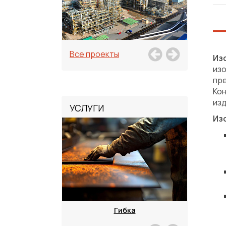
Все проекты
Из
из
пр
Ко
изд
УСЛУГИ
Из
зка
Гибка