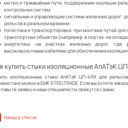
метро и трамвайные пути: поддержание изоляции рель
контрольных систем;
сигнальные и управляющие системы железных дорог: 
рельсов в реальном времени;
логистика и транспортировка: при монтаже путей для
транспортных объектах (например, в портах, на склада
энергетика: на участках железных дорог, где
высоковольтными кабелями для обеспечения изоляции
е купить стыки изоляционные АпАТэК ЦП
пить изоляционные стыки АпАТэК ЦП-499 для рельсо
екистану можно в EMK STEELTRADE. Если вы хотите заказ
ставьте заявку и наши специалисты свяжутся с вами.
Назад в список