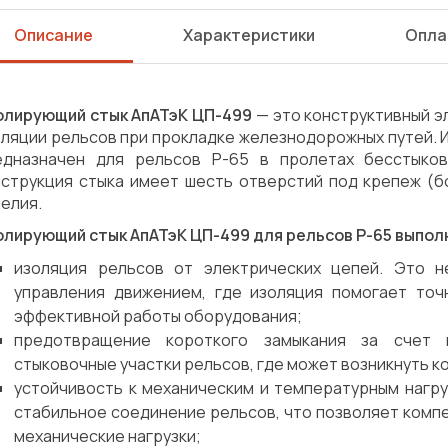
Описание
Характеристики
Опла
олирующий стык АпАТэК ЦП-499
— это конструктивный э
оляции рельсов при прокладке железнодорожных путей.
едназначен для рельсов Р-65 в пролетах бесстыков
нструкция стыка имеет шесть отверстий под крепеж (б
елия.
олирующий стык АпАТэК ЦП-499 для рельсов Р-65 выполн
изоляция рельсов от электрических цепей. Это н
управления движением, где изоляция помогает то
эффективной работы оборудования;
предотвращение короткого замыкания за счет 
стыковочные участки рельсов, где может возникнуть к
устойчивость к механическим и температурным нагр
стабильное соединение рельсов, что позволяет комп
Сварка
Механическая обработка
механические нагрузки;