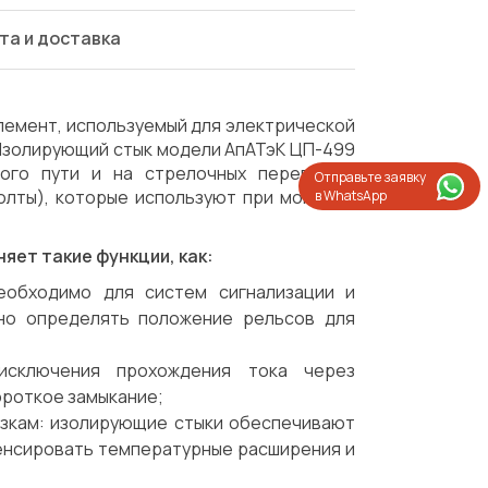
та и доставка
лемент, используемый для электрической
 Изолирующий стык модели АпАТэК ЦП-499
ого пути и на стрелочных переводах.
Отправьте заявку
олты), которые используют при монтаже
в WhatsApp
яет такие функции, как:
еобходимо для систем сигнализации и
чно определять положение рельсов для
исключения прохождения тока через
ороткое замыкание;
узкам: изолирующие стыки обеспечивают
енсировать температурные расширения и
Испытания/Сертификация
Доставка