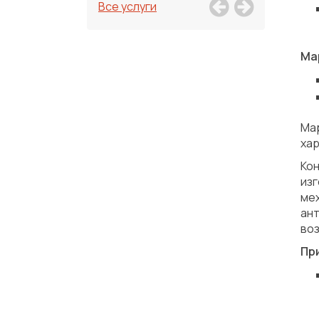
Все услуги
Ма
Ма
ха
Ко
из
ме
ан
во
Пр