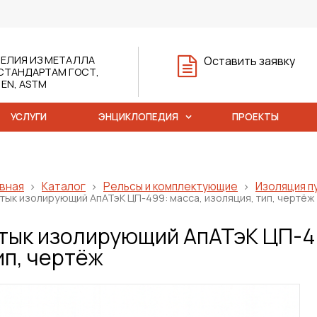
ЕЛИЯ ИЗ МЕТАЛЛА
Оставить заявку
СТАНДАРТАМ ГОСТ,
, EN, ASTM
УСЛУГИ
ЭНЦИКЛОПЕДИЯ
ПРОЕКТЫ
вная
Каталог
Рельсы и комплектующие
Изоляция п
тык изолирующий АпАТэК ЦП-499: масса, изоляция, тип, чертёж
тык изолирующий АпАТэК ЦП-49
ип, чертёж