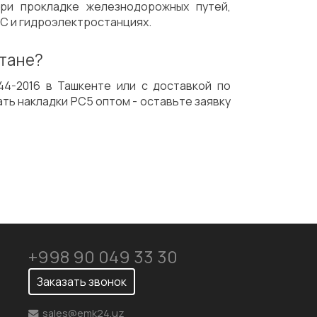
при прокладке железнодорожных путей,
ЭС и гидроэлектростанциях.
стане?
44-2016 в Ташкенте или с доставкой по
ать накладки РС5 оптом - оставьте заявку
+998 90 049 33 30
Заказать звонок
sales@emk24.uz