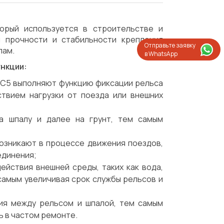
орый используется в строительстве и
 прочности и стабильности крепления
Отправьте заявку
лам.
в WhatsApp
ункции:
РС5 выполняют функцию фиксации рельса
твием нагрузки от поезда или внешних
а шпалу и далее на грунт, тем самым
возникают в процессе движения поездов,
единения;
ействия внешней среды, таких как вода,
 самым увеличивая срок службы рельсов и
ния между рельсом и шпалой, тем самым
Испытания/Сертификация
Доставка
ь в частом ремонте.