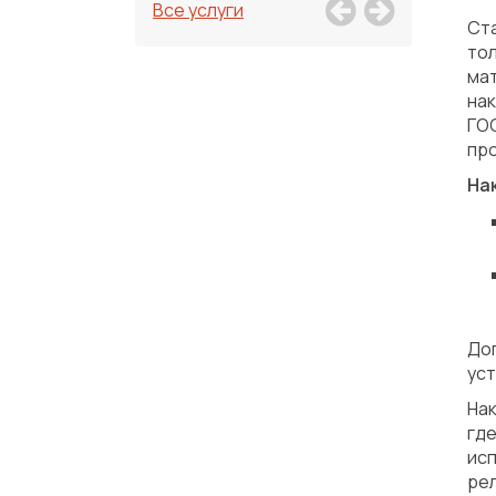
Все услуги
Ст
то
ма
нак
ГО
про
На
До
уст
Нак
где
ис
ре