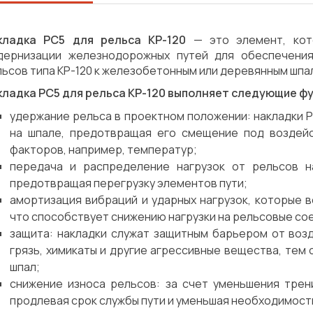
кладка РС5 для рельса КР-120
— это элемент, кот
дернизации железнодорожных путей для обеспечения
ьсов типа КР-120 к железобетонным или деревянным шпа
кладка РС5 для рельса КР-120 выполняет следующие ф
удержание рельса в проектном положении: накладки 
на шпале, предотвращая его смещение под воздейс
факторов, например, температур;
передача и распределение нагрузок от рельсов н
предотвращая перегрузку элементов пути;
амортизация вибраций и ударных нагрузок, которые 
что способствует снижению нагрузки на рельсовые со
защита: накладки служат защитным барьером от возд
грязь, химикаты и другие агрессивные вещества, тем
шпал;
снижение износа рельсов: за счет уменьшения тре
Сварка
Механическая обработка
продлевая срок службы пути и уменьшая необходимост