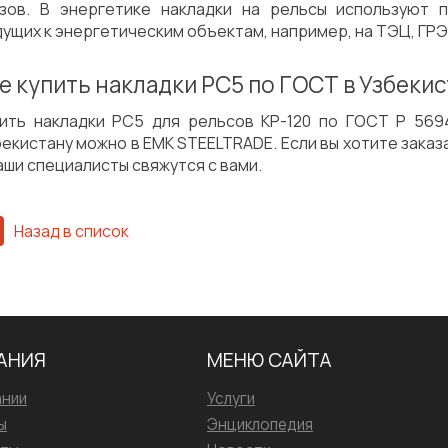
узов. В энергетике накладки на рельсы используют 
ущих к энергетическим объектам, например, на ТЭЦ, ГР
е купить накладки РС5 по ГОСТ в Узбеки
пить накладки РС5 для рельсов КР-120 по ГОСТ Р 569
екистану можно в EMK STEELTRADE. Если вы хотите заказ
аши специалисты свяжутся с вами.
Назад в список
АНИЯ
МЕНЮ САЙТА
ании
Услуги
ы
Энциклопедия