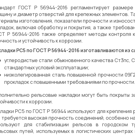
андарт ГОСТ Р 56944-2016 регламентирует размере 
лщину и диаметр отверстий для крепежных элементов. Т
териалы изготовления, показатели прочности и износос
ладок, включая обработку и покрытия, а также требова
СТ Р 56944-2016 также определяет методы контроля к
чность и устойчивость к коррозии.
кладки РС5 по ГОСТ Р 56944-2016 изготавливаются из
углеродистые стали обыкновенного качества Ст3пс, С
стандартных условий эксплуатации;
низколегированная сталь повышенной прочности 09Г2
прокладок с повышенными требованиями по прочности
полнительно рельсовые накладки могут быть покрыты 
ойчивости к коррозии.
ладки РС5 по ГОСТ Р 56944 используют для крепления р
 требуется высокая прочность соединений, особенно на
пользуют для стабилизации рельсов в городском т
льсовых путей, используемых в логистических центрах