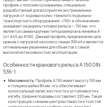
профиль с плоским основанием, специально
разработанный для восприятия экстремальных
нагрузок от ходовых колес тяжелого подъемно-
транспортного оборудования. «150» в обозначении
указывает на ширину головки рельса — 150 мм, что
является самым крупным типоразмером в линейке A
(от A45 до A150). Данный профиль предназначен для
кранов с нагрузкой на колесо свыше 300 кН и является
оптимальным решением для объектов с самой
высокой интенсивностью эксплуатации.
Особенности кранового рельса A 150 DIN
536-1
Массивность.
Профиль A 150 имеет высоту 150 мм
и толщину шейки 80 мм, что обеспечивает
колоссальный запас жесткости и устойчивости к
изгибу. Ширина подошвы составляет 220 мм. Такая
конструкция с низким центром тяжести и толстой
шейкой гарантирует стабильность даже при