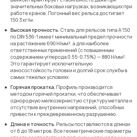
значительных боковых нагрузках, возникающих при
работе кранов. Погонный вес рельса достигает
150.3 кг/м.
Высокая прочность.
Сталь для рельсов типа A 150
по DIN 536-1 имеет минимальный предел прочности
на растяжение 690 Н/мм², а для наиболее
ответственных применений (с повышенным
содержанием углерода 0.55-0.75%) — 880 Н/мм².
Это гарантирует исключительную
износостойкость головки и долгий срок службы в
самых тяжелых условиях.
Горячая прокатка.
Профиль производится
методом горячей прокатки, что обеспечивает
однородную мелкозернистую структуру металла и
отсутствие внутренних напряжений, способных
привести к преждевременному разрушению.
Длина и точность.
Рельсы поставляются в длинах
от 6 до 18 метров. Все геометрические параметры