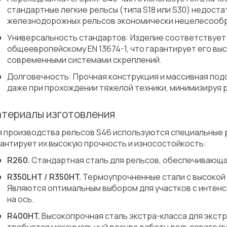
стандартные легкие рельсы (типа S18 или S30) недост
железнодорожных рельсов экономически нецелесообр
Универсальность стандартов: Изделие соответствует ка
общеевропейскому EN 13674-1, что гарантирует его вы
современными системами скреплений.
Долговечность: Прочная конструкция и массивная по
даже при прохождении тяжелой техники, минимизируя 
териалы изготовления
 производства рельсов S46 используются специальные ре
антирует их высокую прочность и износостойкость:
R260.
Стандартная сталь для рельсов, обеспечивающа
R350LHT / R350HT.
Термоупрочненные стали с высокой 
Являются оптимальным выбором для участков с интенс
на ось.
R400HT.
Высокопрочная сталь экстра-класса для экстр