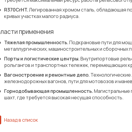
требуется максимальный ресурс работы рельсового пу
R370CrHT.
Легированная хромом сталь, обладающая по
кривых участках малого радиуса.
ласти применения
Тяжелая промышленность.
Подкрановые пути для мощн
металлургических, машиностроительных и сборочных 
Порты и логистические центры.
Внутрипортовые рельс
рольгангов и транспортных тележек, перемещающих к
Вагоностроение и ремонтные депо.
Технологические 
железнодорожных вагонов, пути для мотовозов и мане
Горнодобывающая промышленность.
Магистральные п
шахт, где требуется высокая несущая способность.
Назад в список