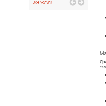
Все услуги
Ма
Для
гар