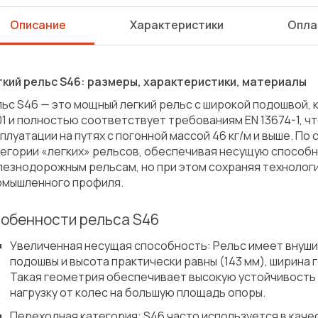
Описание
Характеристики
Опла
гкий рельс S46: размеры, характеристики, материалы
ьс S46 — это мощный легкий рельс с широкой подошвой, 
1 и полностью соответствует требованиям EN 13674-1, ч
плуатации на путях с погонной массой 46 кг/м и выше. По 
тегории «легких» рельсов, обеспечивая несущую способ
езнодорожным рельсам, но при этом сохраняя технолог
омышленного профиля.
обенности рельса S46
Увеличенная несущая способность: Рельс имеет внуши
подошвы и высота практически равны (143 мм), ширина г
Такая геометрия обеспечивает высокую устойчивость 
нагрузку от колес на большую площадь опоры.
Сварка
Механическая обработка
Переходная категория: S46 часто используется в каче