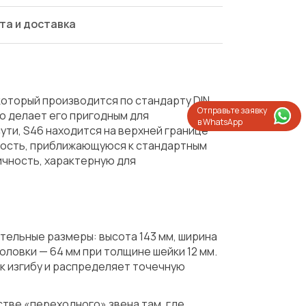
та и доставка
который производится по стандарту DIN
Отправьте заявку
то делает его пригодным для
в WhatsApp
сути, S46 находится на верхней границе
ность, приближающуюся к стандартным
ичность, характерную для
тельные размеры: высота 143 мм, ширина
оловки — 64 мм при толщине шейки 12 мм.
к изгибу и распределяет точечную
Испытания/Сертификация
Доставка
стве «переходного» звена там, где