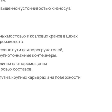
ти.
вышенной устойчивостью к износу в
ых мостовых и козловых кранов в цехах
производств.
овые пути для перегружателей,
рупнотоннажные контейнеры.
линии для перемещения
вровых составов.
ути в крупных карьерах и на поверхности