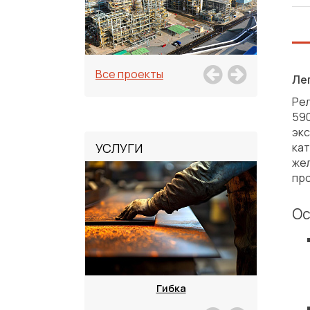
Все проекты
Ле
Рел
590
экс
УСЛУГИ
ка
жел
пр
Ос
зка
Гибка