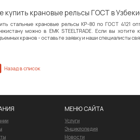
е купить крановые рельсы ГОСТ в Узбек
пить стальные крановые рельсы КР-80 по ГОСТ 4121 оп
бекистану можно в EMK STEELTRADE. Если вы хотите к
ъемных кранов - оставьте заявку и наши специалисты свя
Назад в список
АНИЯ
МЕНЮ САЙТА
ании
Услуги
ы
Энциклопедия
иты
Новости