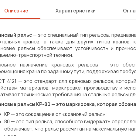
Описание
Характеристики
Опла
ановый рельс
— это специальный тип рельсов, предназна
ртальных кранов, а также для других типов кранов, 
ановые рельсы обеспечивают устойчивость и прочнос
дъемно-транспортной техники.
новное назначение крановых рельсов — это обес
емещения крана по заданному пути, поддерживая требуе
СТ 4121 — это стандарт для крановых рельсов, которы
ойствам материалов, маркировке, производству и исп
атывает технические требования на стальные рельсы дл
ановые рельсы КР-80 — это маркировка, которая обозн
КР — это сокращение от «крановый рельс»;
80 — это тип рельса, способного выдержать определен
Сварка
Механическая обработка
обозначает, что рельс рассчитан на максимальную наг