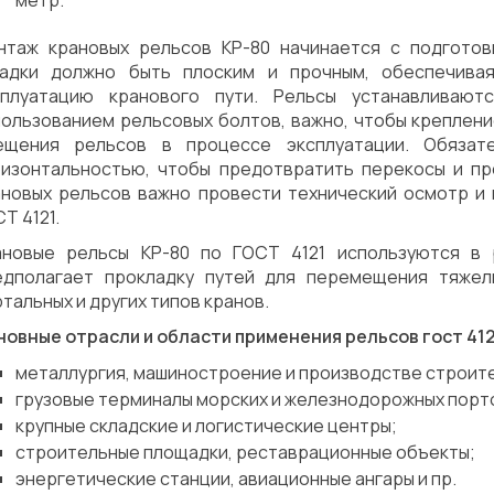
метр.
нтаж крановых рельсов КР-80 начинается с подготов
ладки должно быть плоским и прочным, обеспечива
сплуатацию кранового пути. Рельсы устанавливают
пользованием рельсовых болтов, важно, чтобы креплен
ещения рельсов в процессе эксплуатации. Обязат
ризонтальностью, чтобы предотвратить перекосы и пр
ановых рельсов важно провести технический осмотр и
Т 4121.
ановые рельсы КР-80 по ГОСТ 4121 используются в 
едполагает прокладку путей для перемещения тяжел
тальных и других типов кранов.
новные отрасли и области применения рельсов гост 412
металлургия, машиностроение и производстве строит
грузовые терминалы морских и железнодорожных порт
крупные складские и логистические центры;
строительные площадки, реставрационные объекты;
энергетические станции, авиационные ангары и пр.