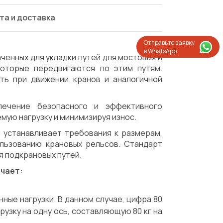
та и доставка
Отправьте заявку
в WhatsApp
ченных для укладки путей для мостовых и
которые передвигаются по этим путям.
ть при движении кранов и аналогичной
печение безопасного и эффективного
мую нагрузку и минимизируя износ.
й устанавливает требования к размерам,
ользованию крановых рельсов. Стандарт
я подкрановых путей.
ачает:
ные нагрузки. В данном случае, цифра 80
Испытания/Сертификация
Доставка
рузку на одну ось, составляющую 80 кг на