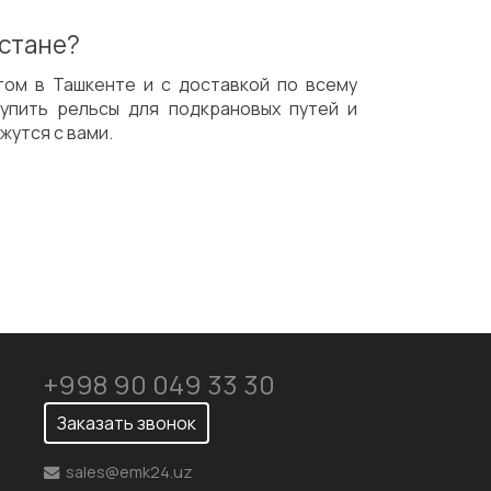
истане?
том в Ташкенте и с доставкой по всему
упить рельсы для подкрановых путей и
жутся с вами.
+998 90 049 33 30
Заказать звонок
sales@emk24.uz