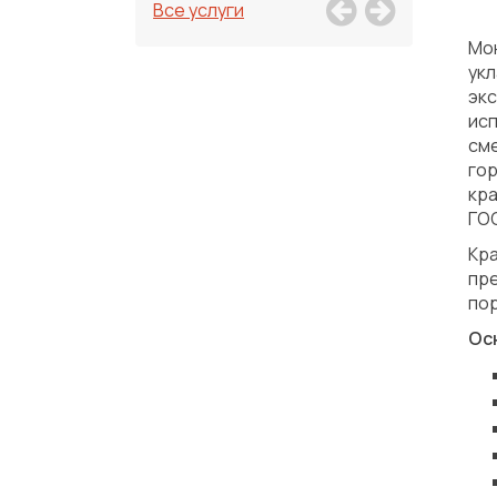
Все услуги
Мо
ук
эк
ис
см
го
кр
ГОС
Кр
пр
пор
Ос