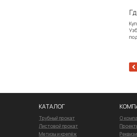
Гд
Ку
Уз
под
КАТАЛОГ
КОМП
Трубный прокат
О комп
Листовой прокат
Проект
Метизы и крепёж
Реквиз