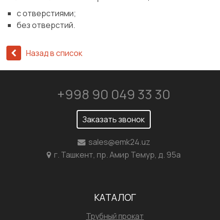
с отверстиями;
без отверстий.
Назад в список
+998 90 049 33 30
Заказать звонок
sales@emk24.uz
г. Ташкент, пр. Амир Темур, д. 95а
КАТАЛОГ
Трубный прокат