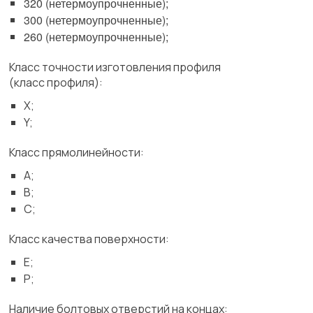
320 (нетермоупрочненные);
300 (нетермоупрочненные);
260 (нетермоупрочненные);
Класс точности изготовления профиля
(класс профиля):
Х;
Y;
Класс прямолинейности:
А;
В;
С;
Класс качества поверхности:
Е;
Р;
Наличие болтовых отверстий на концах: