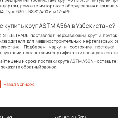
я предприятий Узбекистана круг ASTM A564 актуален пр
андартам, ремонте импортного оборудования и замене м
4, Type 630, UNS S17400 или 17-4PH.
е купить круг ASTM A564 в Узбекистане?
К STEELTRADE поставляет нержавеющий круг и пруто
оизводителя для машиностроительных, нефтегазовых, 
бекистана. Подберем марку и состояние поставки 
сплуатации, предоставим сертификаты и проверим соотв
айте цены и сроки поставки круга ASTM A564 – оставьте
 закажите обратный звонок.
Назад в список