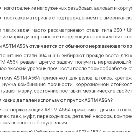
изготовление нагруженных резьбовых, валовых и корпу
поставка материала с подтверждением по американск
 таких задач часто рассматривают стали типа 630 / UN
угие марки дисперсионно-твердеющих нержавеющих стал
м ASTM A564 отличается от обычного нержавеющего п
стенитные стали 304 и 316 выбирают прежде всего для 
TM A564 решает другую задачу: получить нержавеющий 
лее высокий уровень прочности после термообработки с
этому ASTM A564 применяют для валов, штоков, крепежа
е нужна комбинация прочности, коррозионной стойкос
тывают марку, состояние поставки, механические свойс
я каких деталей используют пруток ASTM A564?
уток нержавеющий ASTM A564 применяют для изготовлени
лек, гаек, муфт, переходников, деталей насосов, компр
промышленного оборудования.