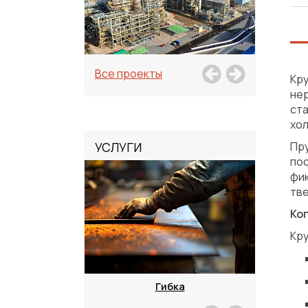
Все проекты
Кр
не
ст
хол
УСЛУГИ
Пр
пос
фи
тв
Ко
Кру
зка
Гибка