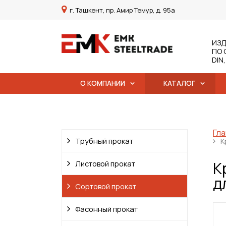
г. Ташкент, пр. Амир Темур, д. 95а
ИЗД
ПО 
DIN
О КОМПАНИИ
КАТАЛОГ
Гла
Трубный прокат
К
К
Листовой прокат
д
Сортовой прокат
Фасонный прокат