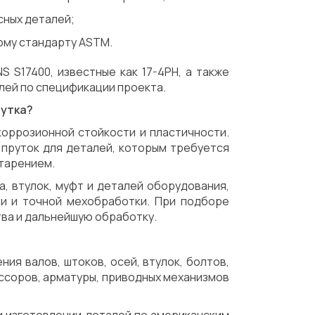
сных деталей;
ому стандарту ASTM.
S S17400, известные как 17-4PH, а также
ей по спецификации проекта.
рутка?
коррозионной стойкости и пластичности.
пруток для деталей, которым требуется
тарением.
, втулок, муфт и деталей оборудования,
ти и точной мехобработки. При подборе
тва и дальнейшую обработку.
я валов, штоков, осей, втулок, болтов,
ессоров, арматуры, приводных механизмов