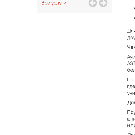
Все услуги
Для
др
Че
Ау
AS
бо
По
гд
учи
Дл
Пр
шпи
и 