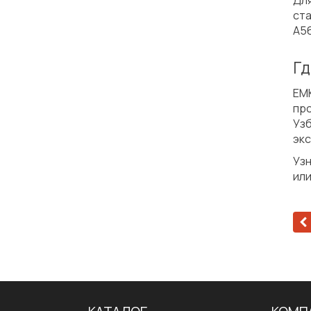
Дл
ст
A56
Гд
ЕМ
пр
Уз
эк
Узн
или