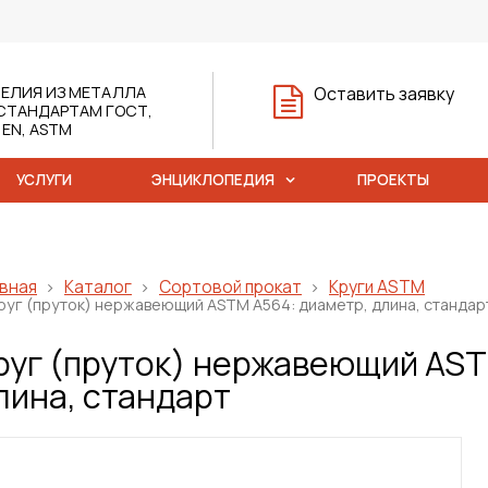
ЕЛИЯ ИЗ МЕТАЛЛА
Оставить заявку
СТАНДАРТАМ ГОСТ,
, EN, ASTM
УСЛУГИ
ЭНЦИКЛОПЕДИЯ
ПРОЕКТЫ
вная
Каталог
Сортовой прокат
Круги ASTM
руг (пруток) нержавеющий ASTM A564: диаметр, длина, стандар
руг (пруток) нержавеющий AST
лина, стандарт