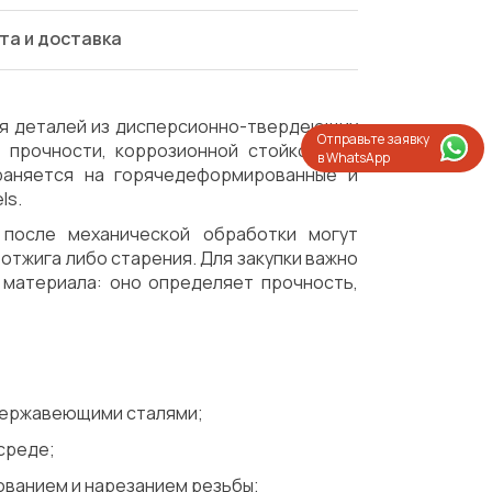
та и доставка
я деталей из дисперсионно-твердеющих
Отправьте заявку
 прочности, коррозионной стойкости и
в WhatsApp
раняется на горячедеформированные и
ls.
после механической обработки могут
отжига либо старения. Для закупки важно
 материала: оно определяет прочность,
нержавеющими сталями;
среде;
Испытания/Сертификация
Доставка
ованием и нарезанием резьбы;