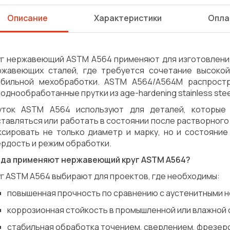
Описание
Характеристики
Опла
уг нержавеющий ASTM A564 применяют для изготовлени
ржавеющих сталей, где требуется сочетание высокой
абильной мехобработки. ASTM A564/A564M распрост
однообработанные прутки из age-hardening stainless stee
уток ASTM A564 используют для деталей, которые 
тавляться или работать в состоянии после растворного 
ксировать не только диаметр и марку, но и состояние
ердость и режим обработки.
гда применяют нержавеющий круг ASTM A564?
г ASTM A564 выбирают для проектов, где необходимы:
повышенная прочность по сравнению с аустенитными 
коррозионная стойкость в промышленной или влажной 
Сварка
Механическая обработка
стабильная обработка точением, сверлением, фрезер