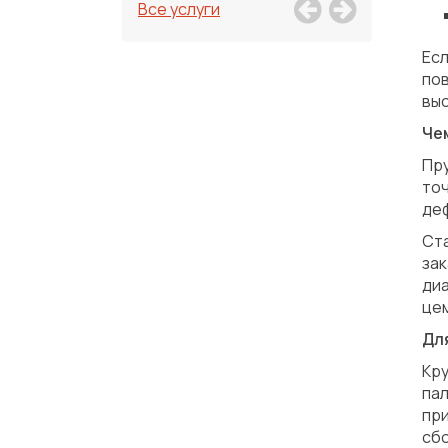
Все услуги
Ес
по
выс
Че
Пр
то
деф
Ст
зак
ди
це
Для
Кр
па
пр
сбо