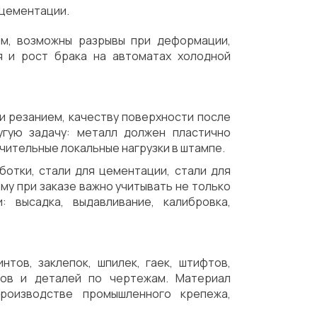
 цементации.
ом, возможны разрывы при деформации,
я и рост брака на автоматах холодной
 резанием, качеству поверхности после
угую задачу: металл должен пластично
ительные локальные нагрузки в штампе.
отки, стали для цементации, стали для
му при заказе важно учитывать не только
: высадка, выдавливание, калибровка,
нтов, заклепок, шпилек, гаек, штифтов,
нтов и деталей по чертежам. Материал
роизводстве промышленного крепежа,