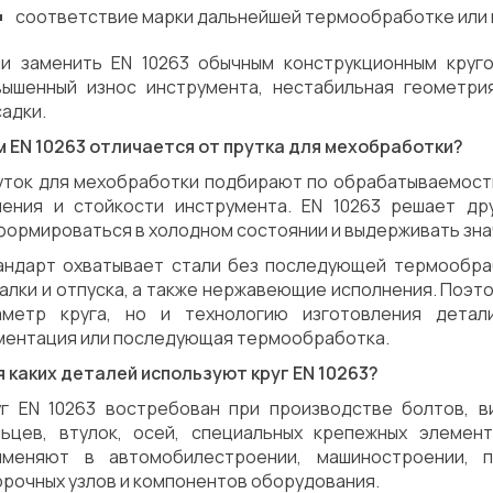
соответствие марки дальнейшей термообработке или
ли заменить EN 10263 обычным конструкционным круг
вышенный износ инструмента, нестабильная геометри
адки.
м EN 10263 отличается от прутка для мехобработки?
уток для мехобработки подбирают по обрабатываемости
чения и стойкости инструмента. EN 10263 решает др
ормироваться в холодном состоянии и выдерживать знач
андарт охватывает стали без последующей термообраб
алки и отпуска, а также нержавеющие исполнения. Поэто
аметр круга, но и технологию изготовления детали
ментация или последующая термообработка.
 каких деталей используют круг EN 10263?
уг EN 10263 востребован при производстве болтов, ви
льцев, втулок, осей, специальных крепежных элеме
именяют в автомобилестроении, машиностроении, п
рочных узлов и компонентов оборудования.