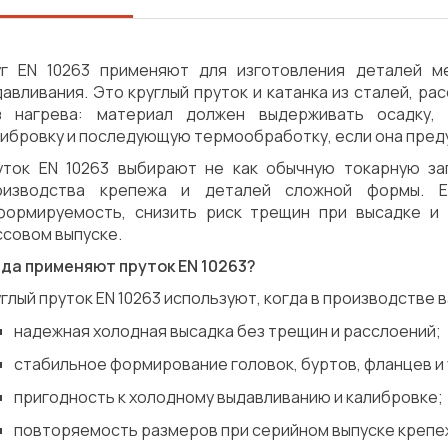
уг EN 10263 применяют для изготовления деталей м
авливания. Это круглый пруток и катанка из сталей, р
з нагрева: материал должен выдерживать осадку, 
либровку и последующую термообработку, если она пред
уток EN 10263 выбирают не как обычную токарную заг
оизводства крепежа и деталей сложной формы. Е
формируемость, снизить риск трещин при высадке и
ссовом выпуске.
гда применяют пруток EN 10263?
глый пруток EN 10263 используют, когда в производстве 
надежная холодная высадка без трещин и расслоений;
стабильное формирование головок, буртов, фланцев и
пригодность к холодному выдавливанию и калибровке;
Сварка
Механическая обработка
повторяемость размеров при серийном выпуске крепе