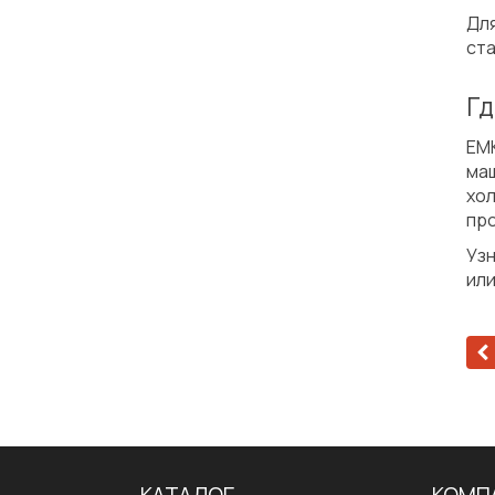
Дл
ста
Гд
ЕМ
ма
хо
пр
Узн
или