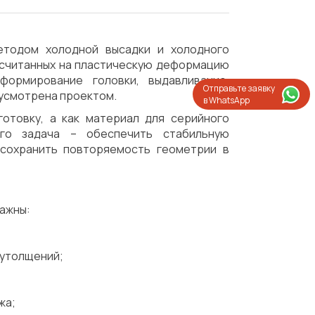
етодом холодной высадки и холодного
ассчитанных на пластическую деформацию
формирование головки, выдавливание,
Отправьте заявку
усмотрена проектом.
в WhatsApp
отовку, а как материал для серийного
го задача – обеспечить стабильную
 сохранить повторяемость геометрии в
важны:
 утолщений;
Испытания/Сертификация
Доставка
жа;